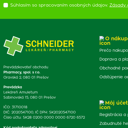
Súhlasím so spracovaním osobných údajov.
Zásady 
O nákup
Prečo nakupo
Doprava a pl
Prevádzkovateľ obchodu
Obchodné po
Pharmacy, spol. s r.o.
Odstúpenie o
Oravská 2, 080 01 Prešov
Prevádzka
Lekáreň Amuletum
Sabinovská 15, 080 01 Prešov
Môj účet
IČO: 31710018
DIČ: 2020547100, IČ DPH: SK2020547100
Registrácia a 
Číslo účtu: SK28 0200 0000 0000 6720 6572
Zabudnuté he
Kód poskytovateľa zdravotnej