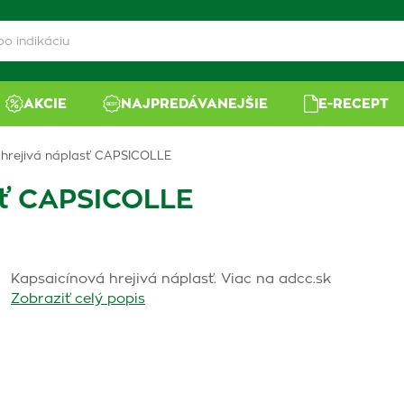
AKCIE
NAJPREDÁVANEJŠIE
E-RECEPT
 hrejivá náplasť CAPSICOLLE
sť CAPSICOLLE
Kapsaicínová hrejivá náplasť. Viac na adcc.sk
Zobraziť celý popis