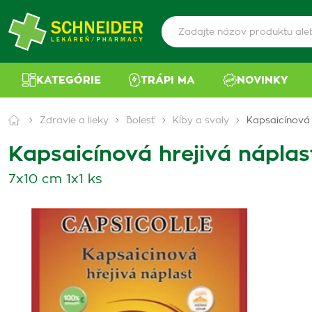
KATEGÓRIE
TRÁPI MA
NOVINKY
Zdravie a lieky
Bolesť
Kĺby a svaly
Kapsaicínová
Kapsaicínová hrejivá nápla
7x10 cm 1x1 ks