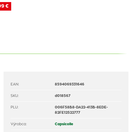
99 €
EAN:
8594069331646
SKU:
d018567
PLU:
006F58B8-DA22-413B-8EDE-
82FE12522777
Výrobca:
Capsicolle