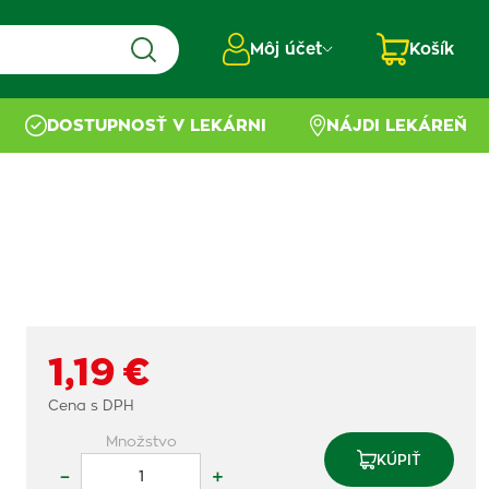
Môj účet
Košík
DOSTUPNOSŤ V LEKÁRNI
NÁJDI LEKÁREŇ
1,19 €
Cena s DPH
Množstvo
KÚPIŤ
–
+