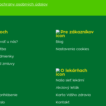
ochrany osobných údajov
.
och
Pre zákazníkov
vať u nás?
Blog
atba
Nastavenia cookies
dmienky
d zmluvy
O lekárňach
Naša sieť lekární
Akciový leták
prihlásenie
Karta Vášho zdravia
slo
Kontakt