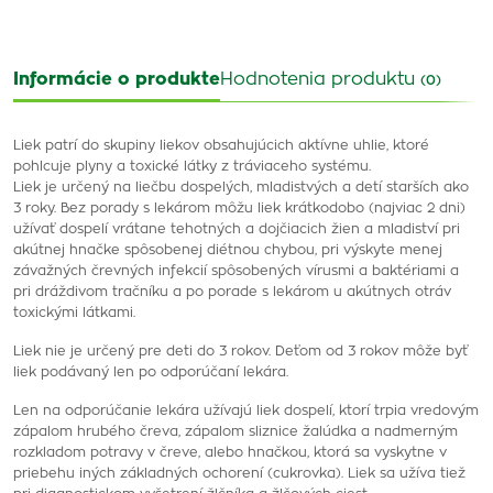
Informácie o produkte
Hodnotenia produktu
(0)
Liek patrí do skupiny liekov obsahujúcich aktívne uhlie, ktoré
pohlcuje plyny a toxické látky z tráviaceho systému.
Liek je určený na liečbu dospelých, mladistvých a detí starších ako
3 roky. Bez porady s lekárom môžu liek krátkodobo (najviac 2 dni)
užívať dospelí vrátane tehotných a dojčiacich žien a mladiství pri
akútnej hnačke spôsobenej diétnou chybou, pri výskyte menej
závažných črevných infekcií spôsobených vírusmi a baktériami a
pri dráždivom tračníku a po porade s lekárom u akútnych otráv
toxickými látkami.
Liek nie je určený pre deti do 3 rokov. Deťom od 3 rokov môže byť
liek podávaný len po odporúčaní lekára.
Len na odporúčanie lekára užívajú liek dospelí, ktorí trpia vredovým
zápalom hrubého čreva, zápalom sliznice žalúdka a nadmerným
rozkladom potravy v čreve, alebo hnačkou, ktorá sa vyskytne v
priebehu iných základných ochorení (cukrovka). Liek sa užíva tiež