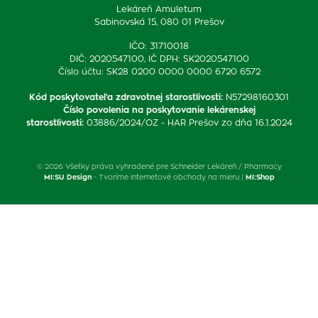
Lekáreň Amuletum
Sabinovská 15, 080 01 Prešov
IČO: 31710018
DIČ: 2020547100, IČ DPH: SK2020547100
Číslo účtu: SK28 0200 0000 0000 6720 6572
Kód poskytovateľa zdravotnej starostlivosti
:
N57298160301
Číslo povolenia na poskytovanie lekárenskej
starostlivosti
:
03886/2024/OZ - HAR Prešov zo dňa 16.1.2024
© 2026 Všetky práva vyhradené pre Schneider Lekáreň / Pharmacy
MI:SU Design
- Tvoríme internetové obchody na mieru |
MI:Shop