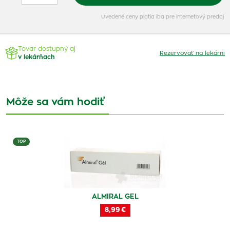
Uvedené ceny platia iba pre internetový predaj
Tovar dostupný aj
Rezervovať na lekárni
v lekárňach
Môže sa vám hodiť
TOP
ALMIRAL GEL
8,99 €