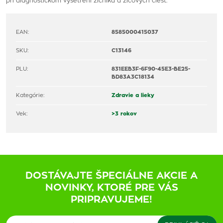
pri diagnostickom vyšetrení žlčníka a žlčových ciest.
EAN:
8585000415037
SKU:
C13146
PLU:
831EEB3F-6F90-45E3-BE25-
BD83A3C18134
Kategórie:
Zdravie a lieky
Vek:
>3 rokov
DOSTÁVAJTE ŠPECIÁLNE AKCIE A
NOVINKY, KTORÉ PRE VÁS
PRIPRAVUJEME!