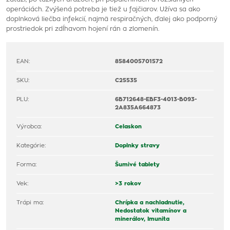
operáciách. Zvýšená potreba je tiež u fajčiarov. Užíva sa ako
doplnková liečba infekcií, najmä respiračných, ďalej ako podporný
prostriedok pri zdĺhavom hojení rán a zlomenín.
EAN:
8584005701572
SKU:
C25535
PLU:
6B712648-EBF3-4013-B093-
2A835A664873
Výrobca:
Celaskon
Kategórie:
Doplnky stravy
Forma:
Šumivé tablety
Vek:
>3 rokov
Trápi ma:
Chrípka a nachladnutie,
Nedostatok vitamínov a
minerálov,
Imunita