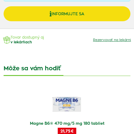
INFORMUJTE SA
Tovar dostupný aj
Rezervovať na lekárni
v lekárňach
Môže sa vám hodiť
Magne B6® 470 mg/5 mg 180 tabliet
21,75 €