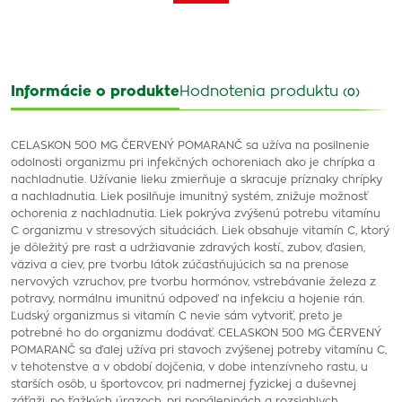
Informácie o produkte
Hodnotenia produktu
(0)
CELASKON 500 MG ČERVENÝ POMARANČ sa užíva na posilnenie
odolnosti organizmu pri infekčných ochoreniach ako je chrípka a
nachladnutie. Užívanie lieku zmierňuje a skracuje príznaky chrípky
a nachladnutia. Liek posilňuje imunitný systém, znižuje možnosť
ochorenia z nachladnutia. Liek pokrýva zvýšenú potrebu vitamínu
C organizmu v stresových situáciách. Liek obsahuje vitamín C, ktorý
je dôležitý pre rast a udržiavanie zdravých kostí., zubov, ďasien,
väziva a ciev, pre tvorbu látok zúčastňujúcich sa na prenose
nervových vzruchov, pre tvorbu hormónov, vstrebávanie železa z
potravy, normálnu imunitnú odpoveď na infekciu a hojenie rán.
Ľudský organizmus si vitamín C nevie sám vytvoriť, preto je
potrebné ho do organizmu dodávať. CELASKON 500 MG ČERVENÝ
POMARANČ sa ďalej užíva pri stavoch zvýšenej potreby vitamínu C,
v tehotenstve a v období dojčenia, v dobe intenzívneho rastu, u
starších osôb, u športovcov, pri nadmernej fyzickej a duševnej
záťaži, po ťažkých úrazoch, pri popáleninách a rozsiahlych