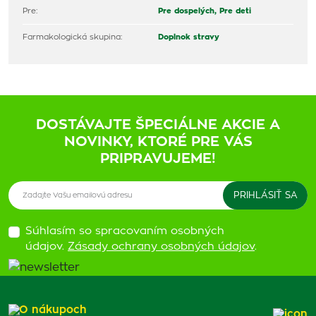
Pre:
Pre dospelých,
Pre deti
Farmakologická skupina:
Doplnok stravy
DOSTÁVAJTE ŠPECIÁLNE AKCIE A
NOVINKY, KTORÉ PRE VÁS
PRIPRAVUJEME!
Súhlasím so spracovaním osobných
údajov.
Zásady ochrany osobných údajov
.
O nákupoch