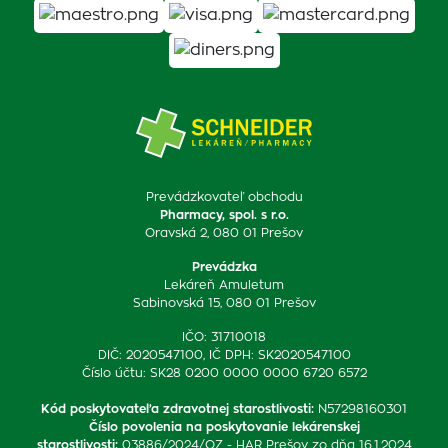
Prevádzkovateľ obchodu
Pharmacy, spol. s r.o.
Oravská 2, 080 01 Prešov
Prevádzka
Lekáreň Amuletum
Sabinovská 15, 080 01 Prešov
IČO: 31710018
DIČ: 2020547100, IČ DPH: SK2020547100
Číslo účtu: SK28 0200 0000 0000 6720 6572
Kód poskytovateľa zdravotnej starostlivosti
:
N57298160301
Číslo povolenia na poskytovanie lekárenskej
starostlivosti
:
03886/2024/OZ - HAR Prešov zo dňa 16.1.2024