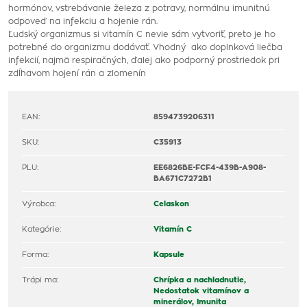
hormónov, vstrebávanie železa z potravy, normálnu imunitnú
odpoveď na infekciu a hojenie rán.
Ľudský organizmus si vitamín C nevie sám vytvoriť, preto je ho
potrebné do organizmu dodávať. Vhodný ako doplnková liečba
infekcií, najmä respiračných, ďalej ako podporný prostriedok pri
zdĺhavom hojení rán a zlomenín
EAN:
8594739206311
SKU:
C35913
PLU:
EE6826BE-FCF4-439B-A908-
BA671C7272B1
Výrobca:
Celaskon
Kategórie:
Vitamín C
Forma:
Kapsule
Trápi ma:
Chrípka a nachladnutie,
Nedostatok vitamínov a
minerálov,
Imunita