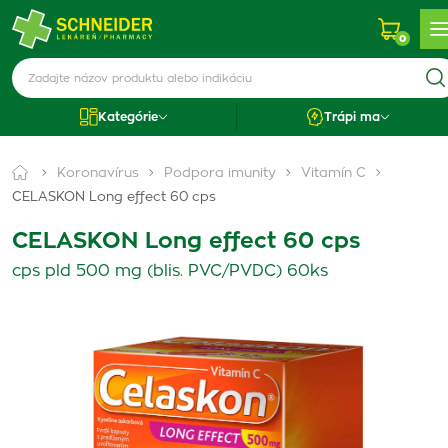
0
Kategórie
Trápi ma
Koronavírus
Podpora imunity
Vitamín C
CELASKON Long effect 60 cps
CELASKON Long effect 60 cps
cps pld 500 mg (blis. PVC/PVDC) 60ks