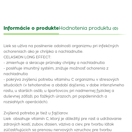
Informácie o produkte
Hodnotenia produktu
(0)
Liek sa užíva na posilnenie odolnosti organizmu pri infekčných
ochoreniach ako je chrípka a nachladnutie.
CELASKON LONG EFFECT:
- zmierňuje a skracuje príznaky chrípky a nachladnutia
- posilňuje imunitný systém, znižuje možnosť ochorenia z
nachladnutia
- pokrýva zvýšenú potrebu vitamínu C organizmu v stresových
situáciách (v tehotenstve a období dojčenia, v dobe intenzívneho
rastu, u starších osôb, u športovcov, pri nadmernej fyzickej a
duševnej záťaži, po ťažkých úrazoch, pri popáleninách a
rozsiahlych operáciách).
Zvýšená potreba je tiež u fajčiarov.
Liek obsahuje vitamín C, ktorý je dôležitý pre rast a udržiavanie
zdravých kostí, zubov, ďasien, väziva a ciev, pre tvorbu látok
zúčastňujúcich sa prenosu nervových vzruchov, pre tvorbu