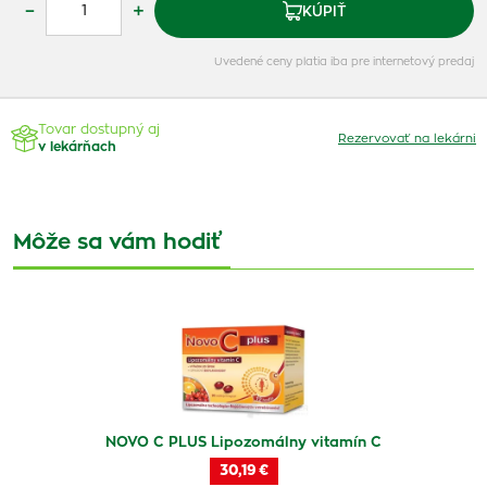
–
+
KÚPIŤ
Uvedené ceny platia iba pre internetový predaj
Tovar dostupný aj
Rezervovať na lekárni
v lekárňach
Môže sa vám hodiť
NOVO C PLUS Lipozomálny vitamín C
30,19 €