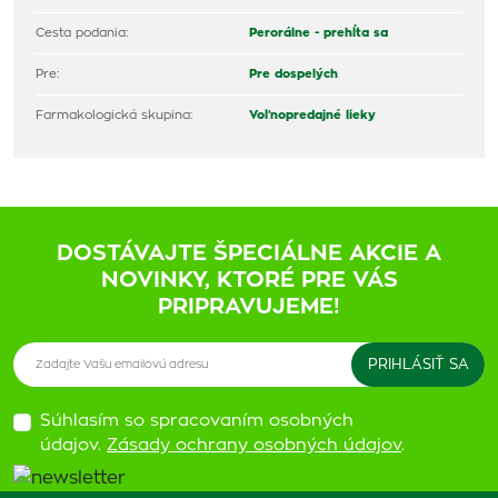
Cesta podania:
Perorálne - prehĺta sa
Pre:
Pre dospelých
Farmakologická skupina:
Voľnopredajné lieky
DOSTÁVAJTE ŠPECIÁLNE AKCIE A
NOVINKY, KTORÉ PRE VÁS
PRIPRAVUJEME!
Súhlasím so spracovaním osobných
údajov.
Zásady ochrany osobných údajov
.