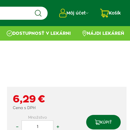
Môj účet
Košík
DOSTUPNOSŤ V LEKÁRNI
NÁJDI LEKÁREŇ
6,29 €
Cena s DPH
Množstvo
KÚPIŤ
–
+