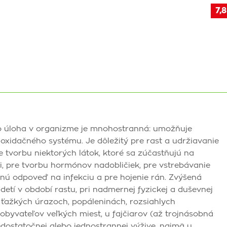
7,8
ho úloha v organizme je mnohostranná: umožňuje
oxidačného systému. Je dôležitý pre rast a udržiavanie
re tvorbu niektorých látok, ktoré sa zúčastňujú na
 pre tvorbu hormónov nadobličiek, pre vstrebávanie
tnú odpoveď na infekciu a pre hojenie rán. Zvýšená
detí v období rastu, pri nadmernej fyzickej a duševnej
 ťažkých úrazoch, popáleninách, rozsiahlych
 obyvateľov veľkých miest, u fajčiarov (až trojnásobná
nedostatočnej alebo jednostrannej výžive, najmä u