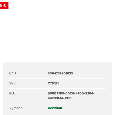
9 €
EAN:
8594739701625
SKU:
C78278
PLU:
B98B77F6-60C6-47DB-9264-
44209F6F391B
Výrobca:
Celaskon