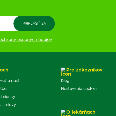
ochrany osobných údajov
.
och
Pre zákazníkov
vať u nás?
Blog
atba
Nastavenia cookies
dmienky
d zmluvy
O lekárňach