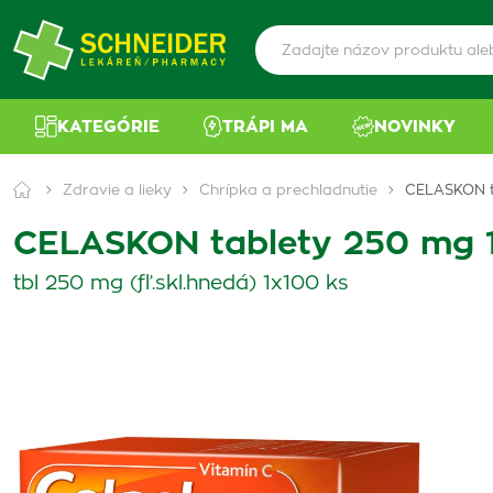
KATEGÓRIE
TRÁPI MA
NOVINKY
Zdravie a lieky
Chrípka a prechladnutie
CELASKON t
CELASKON tablety 250 mg 
tbl 250 mg (fľ.skl.hnedá) 1x100 ks