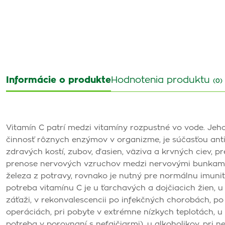
Informácie o produkte
Hodnotenia produktu
(0)
Vitamín C patrí medzi vitamíny rozpustné vo vode. Je
činnosť rôznych enzýmov v organizme, je súčasťou anti
zdravých kostí, zubov, ďasien, väziva a krvných ciev, p
prenose nervových vzruchov medzi nervovými bunkami,
železa z potravy, rovnako je nutný pre normálnu imuni
potreba vitamínu C je u ťarchavých a dojčiacich žien, u 
záťaži, v rekonvalescencii po infekčných chorobách, po
operáciách, pri pobyte v extrémne nízkych teplotách, u
potreba v porovnaní s nefajčiarmi), u alkoholikov, pri 