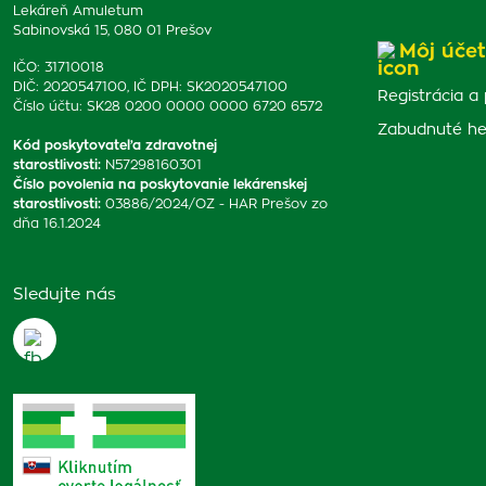
Lekáreň Amuletum
Sabinovská 15, 080 01 Prešov
Môj účet
IČO: 31710018
DIČ: 2020547100, IČ DPH: SK2020547100
Registrácia a 
Číslo účtu: SK28 0200 0000 0000 6720 6572
Zabudnuté he
Kód poskytovateľa zdravotnej
starostlivosti
:
N57298160301
Číslo povolenia na poskytovanie lekárenskej
starostlivosti
:
03886/2024/OZ - HAR Prešov zo
dňa 16.1.2024
Sledujte nás