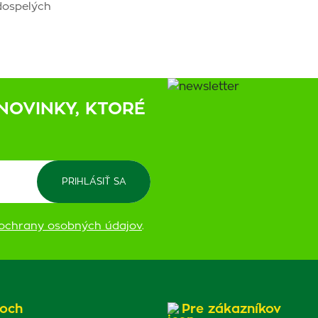
dospelých
NOVINKY, KTORÉ
ochrany osobných údajov
.
och
Pre zákazníkov