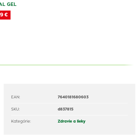
AL GEL
9 €
EAN:
7640181680603
SKU:
d837815
Kategórie:
Zdravie a lieky