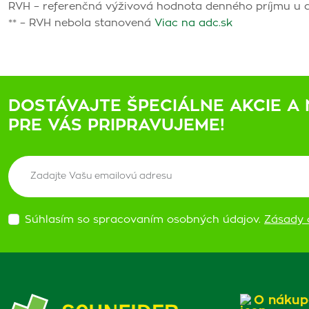
RVH – referenčná výživová hodnota denného príjmu u 
** – RVH nebola stanovená
Viac na adc.sk
DOSTÁVAJTE ŠPECIÁLNE AKCIE A 
PRE VÁS PRIPRAVUJEME!
Súhlasím so spracovaním osobných údajov.
Zásady 
O nákup