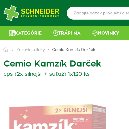
KATEGÓRIE
TRÁPI MA
NOVINKY
Zdravie a lieky
Cemio Kamzík Darček
Cemio Kamzík Darček
cps (2x silnejší, + súťaž) 1x120 ks