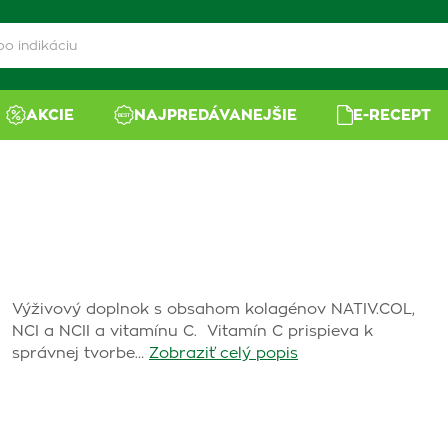
AKCIE
NAJPREDÁVANEJŠIE
E-RECEPT
Výživový doplnok s obsahom kolagénov NATIV.COL,
NCI a NCII a vitamínu C. Vitamín C prispieva k
správnej tvorbe…
Zobraziť celý popis