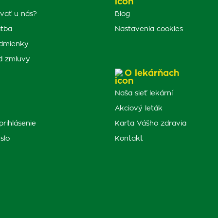
vať u nás?
Blog
atba
Nastavenia cookies
dmienky
d zmluvy
O lekárňach
Naša sieť lekární
Akciový leták
prihlásenie
Karta Vášho zdravia
slo
Kontakt