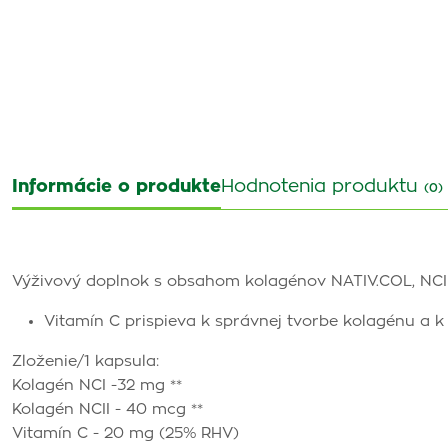
Informácie o produkte
Hodnotenia produktu
(0)
Výživový doplnok s obsahom kolagénov NATIV.COL, NCI 
Vitamín C prispieva k správnej tvorbe kolagénu a k 
Zloženie/1 kapsula:
Kolagén NCI -32 mg **
Kolagén NCII - 40 mcg **
Vitamín C - 20 mg (25% RHV)