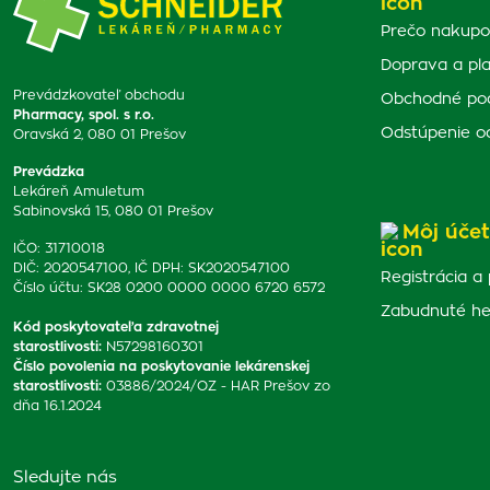
Prečo nakupo
Doprava a pl
Prevádzkovateľ obchodu
Obchodné po
Pharmacy, spol. s r.o.
Odstúpenie o
Oravská 2, 080 01 Prešov
Prevádzka
Lekáreň Amuletum
Sabinovská 15, 080 01 Prešov
Môj účet
IČO: 31710018
DIČ: 2020547100, IČ DPH: SK2020547100
Registrácia a 
Číslo účtu: SK28 0200 0000 0000 6720 6572
Zabudnuté he
Kód poskytovateľa zdravotnej
starostlivosti
:
N57298160301
Číslo povolenia na poskytovanie lekárenskej
starostlivosti
:
03886/2024/OZ - HAR Prešov zo
dňa 16.1.2024
Sledujte nás