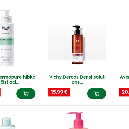
Dermopure hĺbko
Vichy Dercos Densi soluti
Aven
 čistiaci…
ons…
15,99 €
20,