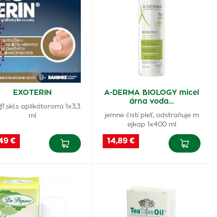
EXOTERIN
A-DERMA BIOLOGY micel
árna voda…
fľ.skl.s aplikátorom) 1x3,3
jemne čistí pleť, odstraňuje m
ml
ejkap 1x400 ml
49 €
14,89 €