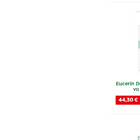
Eucerin 
vo
44,30 €