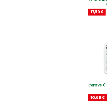
17,59 €
CeraVe Čis
10,69 €