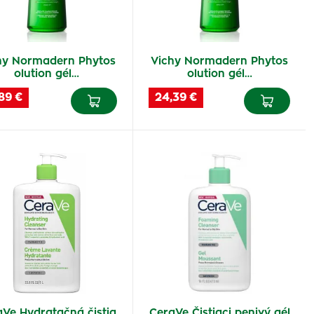
hy Normadern Phytos
Vichy Normadern Phytos
olution gél…
olution gél…
89 €
24,39 €
aVe Hydratačná čistia
CeraVe Čistiaci penivý gél