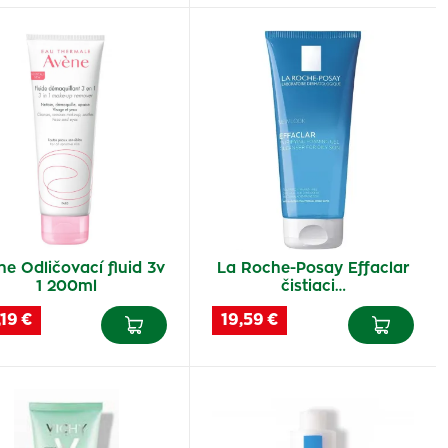
e Odličovací fluid 3v
La Roche-Posay Effaclar
1 200ml
čistiaci…
19 €
19,59 €