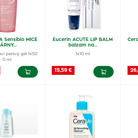
 Sensibio MICE
Eucerin ACUTE LIP BALM
Cera
LÁRNY…
balzam na…
aci penivý gél 1x50
1x10 ml
0 ml
15,59 €
26