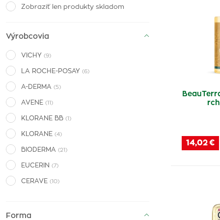
Zobraziť len produkty skladom
Výrobcovia
VICHY
(9)
LA ROCHE-POSAY
(6)
A-DERMA
(5)
BeauTerr
rch
AVENE
(11)
KLORANE BB
(1)
KLORANE
(4)
14,02 €
BIODERMA
(21)
EUCERIN
(7)
CERAVE
(10)
Laboratoire BeauTerra
(4)
Dr. Müller Pharma
(1)
Forma