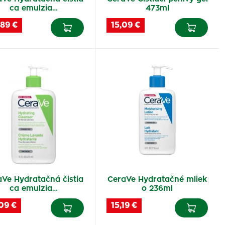
ca emulzia…
473ml
,89 €
15,09 €
aVe Hydratačná čistia
CeraVe Hydratačné mliek
ca emulzia…
o 236ml
09 €
15,19 €