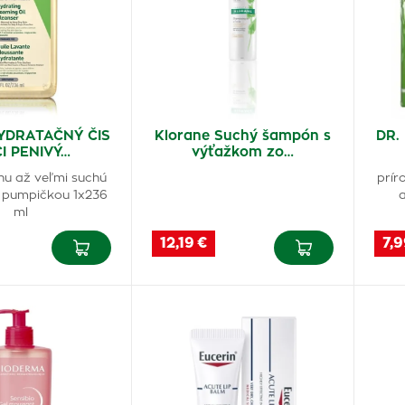
YDRATAČNÝ ČIS
Klorane Suchý šampón s
DR.
CI PENIVÝ…
výťažkom zo…
nu až veľmi suchú
prír
s pumpičkou 1x236
a
ml
12,19 €
7,9