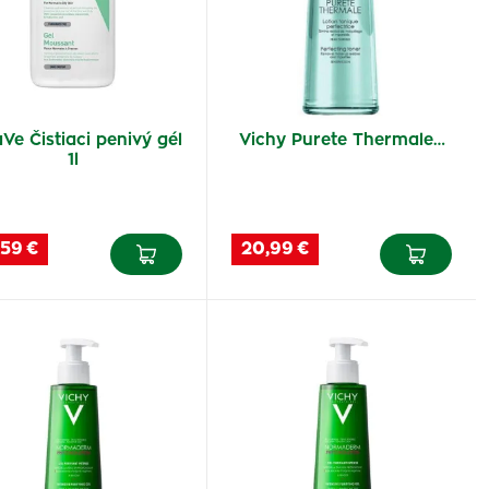
Ve Čistiaci penivý gél
Vichy Purete Thermale…
1l
,59 €
20,99 €