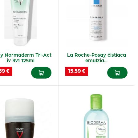
hy Normaderm Tri-Act
La Roche-Posay čistiaca
iv 3v1 125ml
emulzia…
59 €
15,59 €