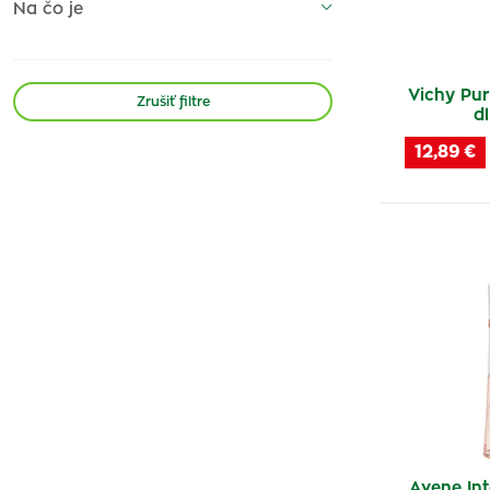
Na čo je
Vichy Pu
Zrušiť filtre
d
12,89 €
Avene Int