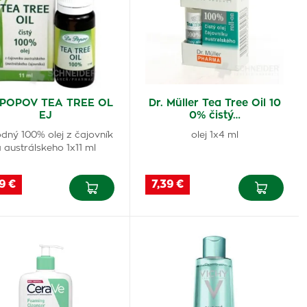
 POPOV TEA TREE OL
Dr. Müller Tea Tree Oil 10
EJ
0% čistý…
odný 100% olej z čajovník
olej 1x4 ml
 austrálskeho 1x11 ml
9 €
7,39 €