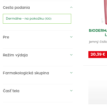
Mlieko
Cesta podania
(8)
Dermálne - na pokožku
Obrúsky, vreckovky
(100)
(2)
BIODERMA
Mydlo
(6)
Pre
jemný čisti
Maska
(1)
Tyčinka na pery
20,39 €
(1)
Režim výdaja
Maslo
(1)
Farmakologická skupina
Peeling
(3)
Časť tela