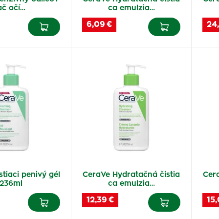
ač očí…
ca emulzia…
6,09 €
24
tiaci penivý gél
CeraVe Hydratačná čistia
Cer
236ml
ca emulzia…
12,39 €
15,