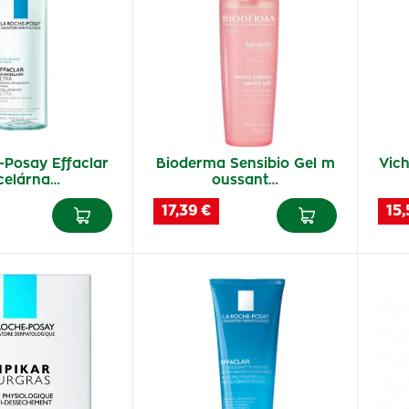
-Posay Effaclar
Bioderma Sensibio Gel m
Vic
celárna…
oussant…
17,39 €
15,