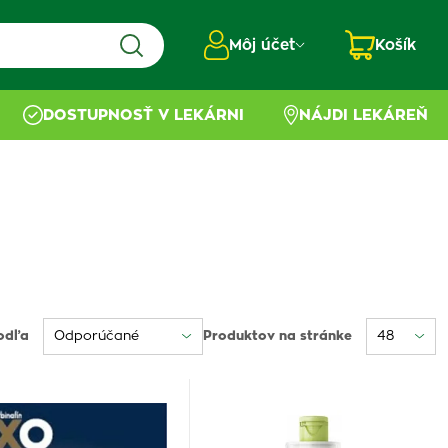
Môj účet
Košík
DOSTUPNOSŤ V LEKÁRNI
NÁJDI LEKÁREŇ
odľa
Produktov na stránke