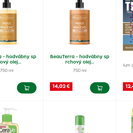
a - hodvábny sp
BeauTerra - hodvábny sp
ový olej…
rchový olej…
lum (
750 ml
750 ml
14,02 €
12,