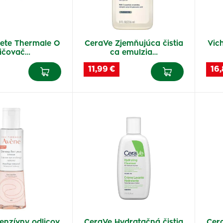
rete Thermale O
CeraVe Zjemňujúca čistia
Vic
ličovač…
ca emulzia…
11,99 €
16,
enzívny odlicov
CeraVe Hydratačná čistia
Cer