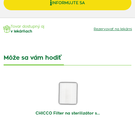
INFORMUJTE SA
Tovar dostupný aj
Rezervovať na lekárni
v lekárňach
Môže sa vám hodiť
CHICCO Filter na sterilizátor s…