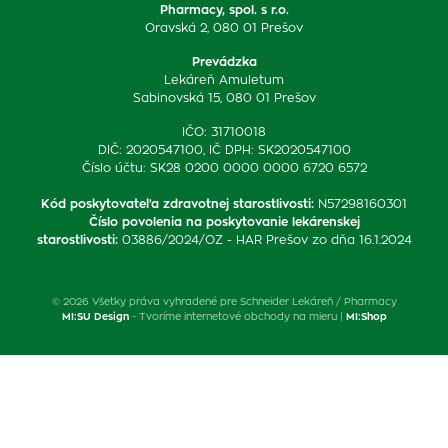
Pharmacy, spol. s r.o.
Oravská 2, 080 01 Prešov
Prevádzka
Lekáreň Amuletum
Sabinovská 15, 080 01 Prešov
IČO: 31710018
DIČ: 2020547100, IČ DPH: SK2020547100
Číslo účtu: SK28 0200 0000 0000 6720 6572
Kód poskytovateľa zdravotnej starostlivosti
:
N57298160301
Číslo povolenia na poskytovanie lekárenskej
starostlivosti
:
03886/2024/OZ - HAR Prešov zo dňa 16.1.2024
© 2026 Všetky práva vyhradené pre Schneider Lekáreň / Pharmacy
MI:SU Design
- Tvoríme internetové obchody na mieru |
MI:Shop