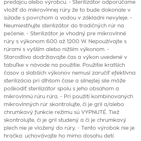
predajcu alebo výrobcu. - Sterilizátor odporúčame
vložiť do mikrovlnnej rúry že to bude dokonale v
súlade s povrchom a vodou v základni nevyleje. -
Neumiestňujte sterilizátor do tradičných rúr na
pečenie. - Sterilizátor je vhodný pre mikrovlnné
rúry s výkonom 600 až 1200 W. Nepoužívajte s
rúrami s vyšším alebo nižším výkonom. -
Starostlivo dodržiavajte čas a výkon uvedené v
tabuľke v návode na použitie. Použitie kratších
časov a slabších výkonov nemusí zaručiť efektívna
sterilizácia pri dlhšom čase a silnejšej sile môže
poškodiť sterilizátor spolu s jeho obsahom a
mikrovlnnú rúru rúra. - Pri použití kombinovaných
mikrovlnných rúr skontrolujte, či je gril a/alebo
chrumkavý funkcie režimu sú VYPNUTÉ. Tiež
skontrolujte, či je gril studený a či je chrumkavý
plech nie je vložený do rúry. - Tento výrobok nie je
hračka: uchovávajte ho mimo dosahu detí.