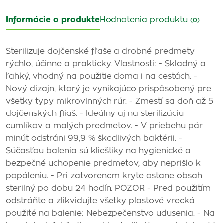
Informácie o produkte
Hodnotenia produktu
(0)
Sterilizuje dojčenské fľaše a drobné predmety
rýchlo, účinne a prakticky. Vlastnosti: - Skladný a
ľahký, vhodný na použitie doma i na cestách. -
Nový dizajn, ktorý je vynikajúco prispôsobený pre
všetky typy mikrovlnných rúr. - Zmestí sa doň až 5
dojčenských fliaš. - Ideálny aj na sterilizáciu
cumlíkov a malých predmetov. - V priebehu pár
minút odstráni 99,9 % škodlivých baktérii. -
Súčasťou balenia sú klieštiky na hygienické a
bezpečné uchopenie predmetov, aby neprišlo k
popáleniu. - Pri zatvorenom kryte ostane obsah
sterilný po dobu 24 hodín. POZOR - Pred použitím
odstráňte a zlikvidujte všetky plastové vrecká
použité na balenie: Nebezpečenstvo udusenia. - Na