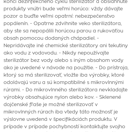
konci dezinfekčného cyklu sterilizátor a obsiahnuté
produkty vnútri bude veľmi horúco: vždy dávajte
pozor a buďte veľmi opatrní: nebezpečenstvo
popálenín. - Opatrne zdvihnite veko sterilizátora,
aby ste sa nepopálili horúcou parou a rukoväťou
obsah pomocou dodaných chápadiel. -
Nepridávajte iné chemické sterilizátory ani tekutiny
ako vodu z vodovodu. - Nikdy nepoužívajte
sterilizátor bez vody alebo s iným obsahom vody
ako je uvedené v návode na použitie. - Do prístroja,
ktorý sa má sterilizovať, vložte iba výrobky, ktoré
odolávajú varu a sú kompatibilné s mikrovlnnými
rúrami. - Do mikrovlnného sterilizátora nevkladajte
výrobky obsahujúce nylon alebo kov. - Sklenené
dojčenské fľaše je možné sterilizovať v
mikrovlnných rúrach iba vtedy táto možnosť je
výslovne uvedená v špecifikáciách produktu. V
prípade v prípade pochybností kontaktujte svojho