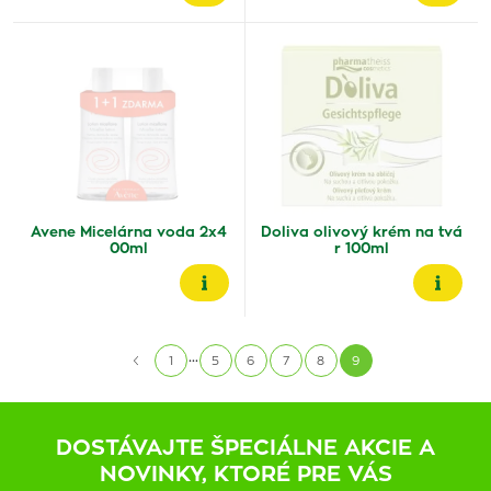
Avene Micelárna voda 2x4
Doliva olivový krém na tvá
00ml
r 100ml
...
1
5
6
7
8
9
DOSTÁVAJTE ŠPECIÁLNE AKCIE A
NOVINKY, KTORÉ PRE VÁS