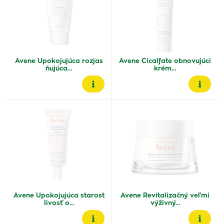
Avene Upokojujúca rozjas
Avene Cicalfate obnovujúci
ňujúca…
krém…
Avene Upokojujúca starost
Avene Revitalizačný veľmi
livosť o…
výživný…