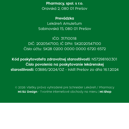
Pharmacy, spol. s r.o.
Oravská 2, 080 01 Prešov
Prevádzka
Lekáreň Amuletum
Sabinovská 15, 080 01 Prešov
IČO: 31710018
DIČ: 2020547100, IČ DPH: SK2020547100
Číslo účtu: SK28 0200 0000 0000 6720 6572
Kód poskytovateľa zdravotnej starostlivosti
:
N57298160301
Číslo povolenia na poskytovanie lekárenskej
starostlivosti
:
03886/2024/OZ - HAR Prešov zo dňa 16.1.2024
© 2026 Všetky práva vyhradené pre Schneider Lekáreň / Pharmacy
MI:SU Design
- Tvoríme internetové obchody na mieru |
MI:Shop