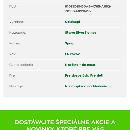
PLU:
81019D19-B0A6-4785-A692-
7B9524092FBB
Výrobca:
Coldisept
Kategórie:
Starostlivosť o nos
Forma:
Sprej
Vek:
>6 rokov
Cesta podania:
Nazálne - do nosa
Pre:
Pre dospelých,
Pre deti
Na čo je:
Na chrípku a nachladenie
DOSTÁVAJTE ŠPECIÁLNE AKCIE A
NOVINKY, KTORÉ PRE VÁS