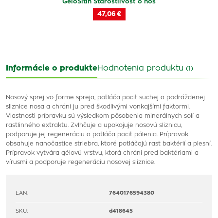
GeloSitin Starostlivosť o nos
47,06 €
Informácie o produkte
Hodnotenia produktu
(1)
Nosový sprej vo forme spreja, potláča pocit suchej a podráždenej
sliznice nosa a chráni ju pred škodlivými vonkajšími faktormi.
Vlastnosti prípravku sú výsledkom pôsobenia minerálnych solí a
rastlinného extraktu. Zvlhčuje a upokojuje nosovú sliznicu,
podporuje jej regeneráciu a potláča pocit pálenia. Prípravok
obsahuje nanočastice striebra, ktoré potláčajú rast baktérií a plesní.
Prípravok vytvára gélovú vrstvu, ktorá chráni pred baktériami a
vírusmi a podporuje regeneráciu nosovej sliznice.
EAN:
7640176594380
SKU:
d418645