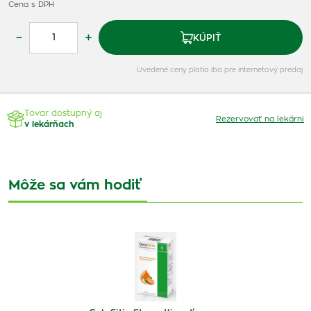
Cena s DPH
–
+
KÚPIŤ
Uvedené ceny platia iba pre internetový predaj
Tovar dostupný aj
Rezervovať na lekárni
v lekárňach
Môže sa vám hodiť