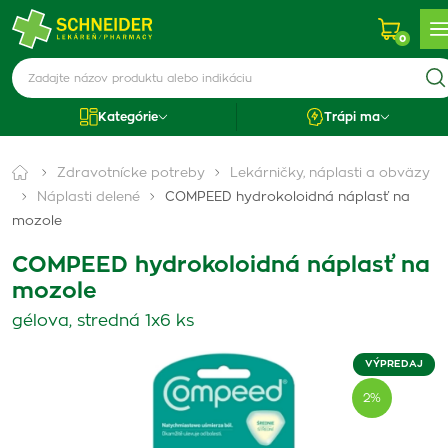
0
Kategórie
Trápi ma
Zdravotnícke potreby
Lekárničky, náplasti a obväzy
Náplasti delené
COMPEED hydrokoloidná náplasť na
mozole
COMPEED hydrokoloidná náplasť na
mozole
gélova, stredná 1x6 ks
VÝPREDAJ
2%