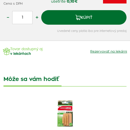
ušetríte
0,10 €
Cena s DPH
–
+
KÚPIŤ
Uvedené ceny platia iba pre internetový predaj
Tovar dostupný aj
Rezervovať na lekárni
v lekárňach
Môže sa vám hodiť