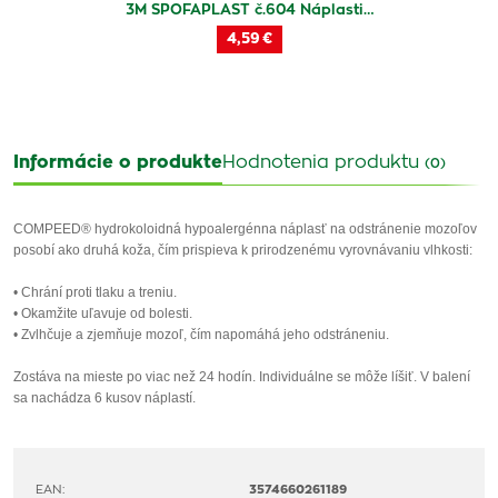
3M SPOFAPLAST č.604 Náplasti…
4,59 €
Informácie o produkte
Hodnotenia produktu
(0)
COMPEED® hydrokoloidná hypoalergénna náplasť na odstránenie mozoľov
posobí ako druhá koža, čím prispieva k prirodzenému vyrovnávaniu vlhkosti:
• Chrání proti tlaku a treniu.
• Okamžite uľavuje od bolesti.
• Zvlhčuje a zjemňuje mozoľ, čím napomáhá jeho odstráneniu.
Zostáva na mieste po viac než 24 hodín. Individuálne se môže líšiť. V balení
sa nachádza 6 kusov náplastí.
EAN:
3574660261189