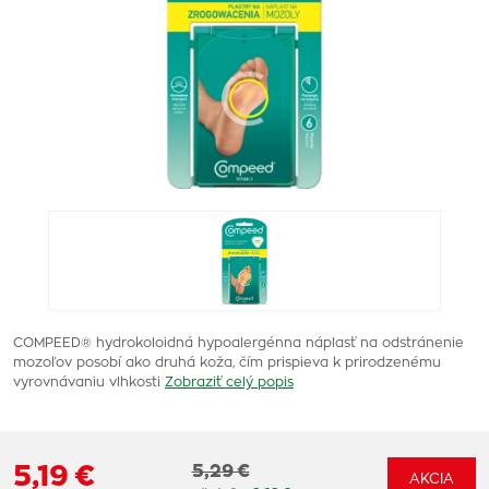
COMPEED® hydrokoloidná hypoalergénna náplasť na odstránenie
mozoľov posobí ako druhá koža, čím prispieva k prirodzenému
vyrovnávaniu vlhkosti
Zobraziť celý popis
5,19 €
5,29 €
AKCIA