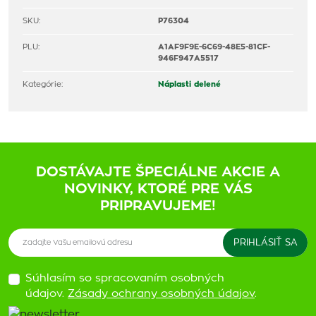
SKU:
P76304
PLU:
A1AF9F9E-6C69-48E5-81CF-
946F947A5517
Kategórie:
Náplasti delené
DOSTÁVAJTE ŠPECIÁLNE AKCIE A
NOVINKY, KTORÉ PRE VÁS
PRIPRAVUJEME!
Súhlasím so spracovaním osobných
údajov.
Zásady ochrany osobných údajov
.