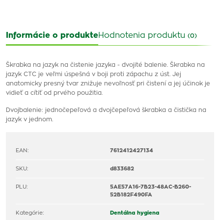
Informácie o produkte
Hodnotenia produktu
(0)
Škrabka na jazyk na čistenie jazyka - dvojité balenie. Škrabka na
jazyk CTC je veľmi úspešná v boji proti zápachu z úst. Jej
anatomicky presný tvar znižuje nevoľnosť pri čistení a jej účinok je
vidieť a cítiť od prvého použitia.
Dvojbalenie: jednočepeľová a dvojčepeľová škrabka a čistička na
jazyk v jednom.
EAN:
7612412427134
SKU:
d833682
PLU:
5AE57A16-7B23-48AC-B260-
52B182F490FA
Kategórie:
Dentálna hygiena