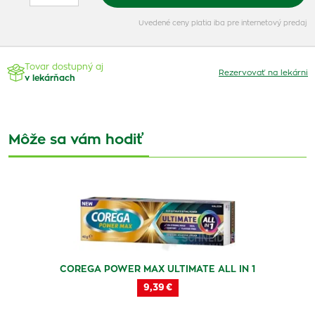
Uvedené ceny platia iba pre internetový predaj
Tovar dostupný aj
Rezervovať na lekárni
v lekárňach
Môže sa vám hodiť
COREGA POWER MAX ULTIMATE ALL IN 1
9,39 €