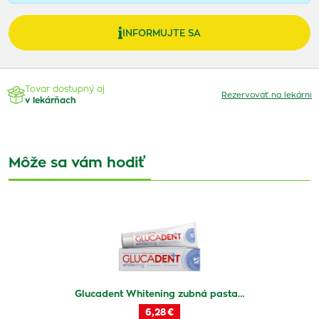
INFORMUJTE SA
Tovar dostupný aj
Rezervovať na lekárni
v lekárňach
Môže sa vám hodiť
Glucadent Whitening zubná pasta…
6,28 €