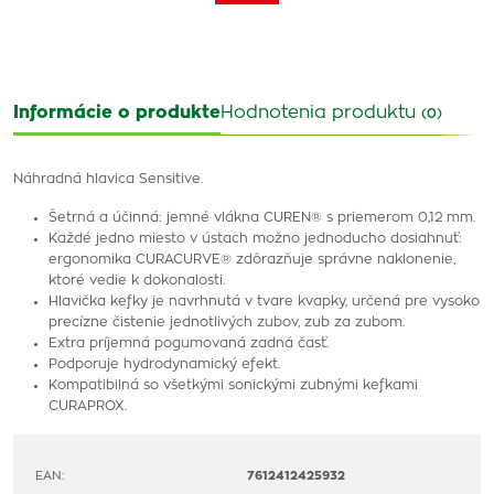
Informácie o produkte
Hodnotenia produktu
(0)
Náhradná hlavica Sensitive.
Šetrná a účinná: jemné vlákna CUREN® s priemerom 0,12 mm.
Každé jedno miesto v ústach možno jednoducho dosiahnuť:
ergonomika CURACURVE® zdôrazňuje správne naklonenie,
ktoré vedie k dokonalosti.
Hlavička kefky je navrhnutá v tvare kvapky, určená pre vysoko
precízne čistenie jednotlivých zubov, zub za zubom.
Extra príjemná pogumovaná zadná časť.
Podporuje hydrodynamický efekt.
Kompatibilná so všetkými sonickými zubnými kefkami
CURAPROX.
EAN:
7612412425932