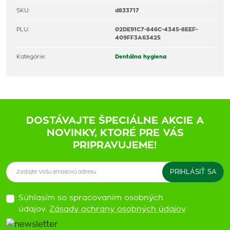
SKU:
d833717
PLU:
02DE91C7-846C-4345-8EEF-
409FF3A63425
Kategórie:
Dentálna hygiena
DOSTÁVAJTE ŠPECIÁLNE AKCIE A
NOVINKY, KTORÉ PRE VÁS
PRIPRAVUJEME!
Súhlasím so spracovaním osobných
údajov.
Zásady ochrany osobných údajov
.