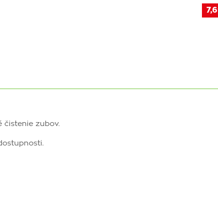
7,6
 čistenie zubov.
ostupnosti.