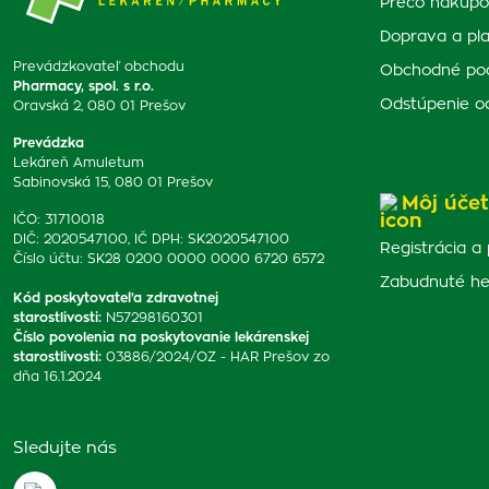
Prečo nakupo
Doprava a pl
Prevádzkovateľ obchodu
Obchodné po
Pharmacy, spol. s r.o.
Odstúpenie o
Oravská 2, 080 01 Prešov
Prevádzka
Lekáreň Amuletum
Sabinovská 15, 080 01 Prešov
Môj účet
IČO: 31710018
DIČ: 2020547100, IČ DPH: SK2020547100
Registrácia a 
Číslo účtu: SK28 0200 0000 0000 6720 6572
Zabudnuté he
Kód poskytovateľa zdravotnej
starostlivosti
:
N57298160301
Číslo povolenia na poskytovanie lekárenskej
starostlivosti
:
03886/2024/OZ - HAR Prešov zo
dňa 16.1.2024
Sledujte nás