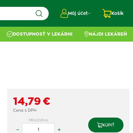
Môj účet
Košík
DOSTUPNOSŤ V LEKÁRNI
NÁJDI LEKÁREŇ
14,79 €
Cena s DPH
Množstvo
KÚPIŤ
–
+