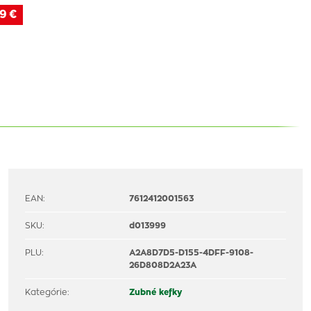
9 €
EAN:
7612412001563
SKU:
d013999
PLU:
A2A8D7D5-D155-4DFF-9108-
26D808D2A23A
Kategórie:
Zubné kefky