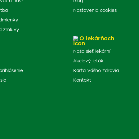
vať u nás?
Blog
atba
Nastavenia cookies
dmienky
d zmluvy
O lekárňach
Naša sieť lekární
Akciový leták
prihlásenie
Karta Vášho zdravia
slo
Kontakt