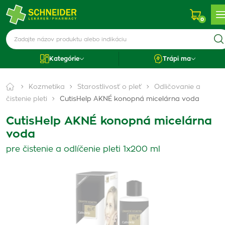
0
Kategórie
Trápi ma
Kozmetika
Starostlivosť o pleť
Odličovanie a
čistenie pleti
CutisHelp AKNÉ konopná micelárna voda
CutisHelp AKNÉ konopná micelárna
voda
pre čistenie a odlíčenie pleti 1x200 ml