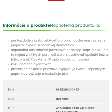
Informácie o produkte
Hodnotenia produktu
(0)
pre každodennú starostlivosť o problematickú mastnú pleť s
prejavmi akné a seboroickej dermatitídy
napomáha odstraňovať povrchové nečistoty (napr. make-up a
to najmä z citlivých partií očí a pier), uvoľňovať upchaté kožné
folikuly a ničiť baktérie (Propionibacterium acnes)
kožu pomáha hydratovať
pravidelná aplikácia priaznivo ovplyvňuje tvorbu zápalových
pupienkov, vyživuje a rozjasňuje pleť
EAN:
8595218200493
SKU:
d087999
PLU:
A1BED88D-8339-4179-8E29-