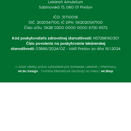
Lekáreň Amuletum
Sabinovská 15, 080 01 Prešov
IČO: 31710018
DIČ: 2020547100, IČ DPH: SK2020547100
Číslo účtu: SK28 0200 0000 0000 6720 6572
Kód poskytovateľa zdravotnej starostlivosti
:
N57298160301
Číslo povolenia na poskytovanie lekárenskej
starostlivosti
:
03886/2024/OZ - HAR Prešov zo dňa 16.1.2024
© 2026 Všetky práva vyhradené pre Schneider Lekáreň / Pharmacy
MI:SU Design
- Tvoríme internetové obchody na mieru |
MI:Shop