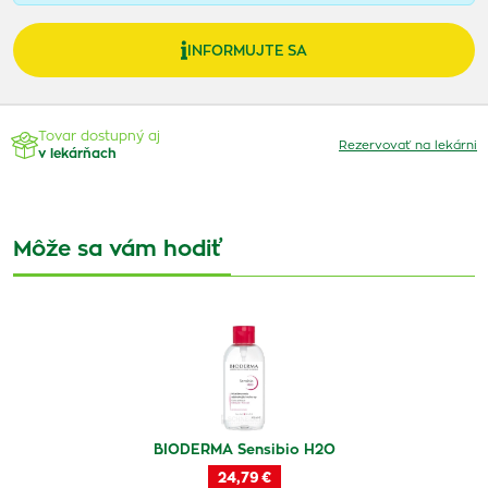
INFORMUJTE SA
Tovar dostupný aj
Rezervovať na lekárni
v lekárňach
Môže sa vám hodiť
BIODERMA Sensibio H2O
24,79 €