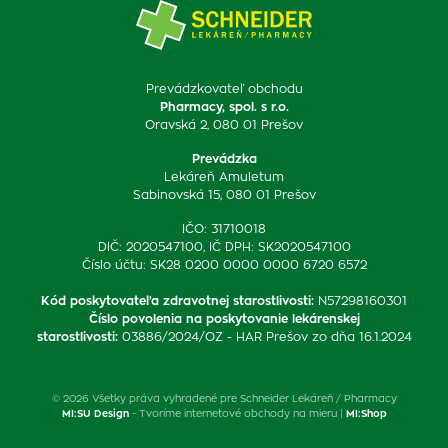
Prevádzkovateľ obchodu
Pharmacy, spol. s r.o.
Oravská 2, 080 01 Prešov
Prevádzka
Lekáreň Amuletum
Sabinovská 15, 080 01 Prešov
IČO: 31710018
DIČ: 2020547100, IČ DPH: SK2020547100
Číslo účtu: SK28 0200 0000 0000 6720 6572
Kód poskytovateľa zdravotnej starostlivosti
:
N57298160301
Číslo povolenia na poskytovanie lekárenskej
starostlivosti
:
03886/2024/OZ - HAR Prešov zo dňa 16.1.2024
© 2026 Všetky práva vyhradené pre Schneider Lekáreň / Pharmacy
MI:SU Design
- Tvoríme internetové obchody na mieru |
MI:Shop