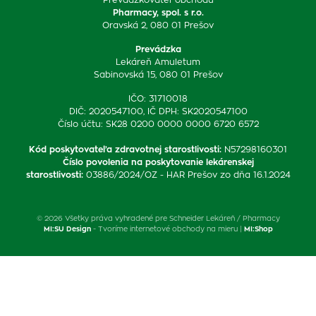
Pharmacy, spol. s r.o.
Oravská 2, 080 01 Prešov
Prevádzka
Lekáreň Amuletum
Sabinovská 15, 080 01 Prešov
IČO: 31710018
DIČ: 2020547100, IČ DPH: SK2020547100
Číslo účtu: SK28 0200 0000 0000 6720 6572
Kód poskytovateľa zdravotnej starostlivosti
:
N57298160301
Číslo povolenia na poskytovanie lekárenskej
starostlivosti
:
03886/2024/OZ - HAR Prešov zo dňa 16.1.2024
© 2026 Všetky práva vyhradené pre Schneider Lekáreň / Pharmacy
MI:SU Design
- Tvoríme internetové obchody na mieru |
MI:Shop