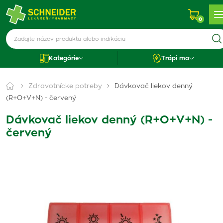
0
Kategórie
Trápi ma
Zdravotnícke potreby
Dávkovač liekov denný
(R+O+V+N) - červený
Dávkovač liekov denný (R+O+V+N) -
červený