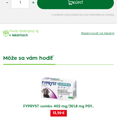
–
+
KÚPIŤ
Uvedené ceny platia iba pre internetový predaj
Tovar dostupný aj
Rezervovať na lekárni
v lekárňach
Môže sa vám hodiť
FYPRYST combo 402 mg/361,8 mg PSY…
13,59 €