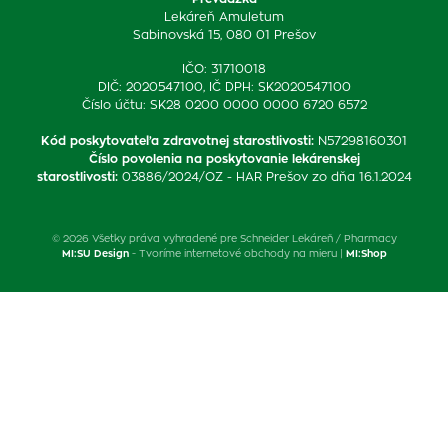
Lekáreň Amuletum
Sabinovská 15, 080 01 Prešov
IČO: 31710018
DIČ: 2020547100, IČ DPH: SK2020547100
Číslo účtu: SK28 0200 0000 0000 6720 6572
Kód poskytovateľa zdravotnej starostlivosti
:
N57298160301
Číslo povolenia na poskytovanie lekárenskej
starostlivosti
:
03886/2024/OZ - HAR Prešov zo dňa 16.1.2024
© 2026 Všetky práva vyhradené pre Schneider Lekáreň / Pharmacy
MI:SU Design
- Tvoríme internetové obchody na mieru |
MI:Shop