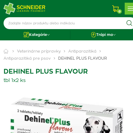
0
Kategórie
Trápi ma
Veterinárne prípravky
Antiparazitiká
Antiparazitiká pre psov
DEHINEL PLUS FLAVOUR
DEHINEL PLUS FLAVOUR
tbl 1x2 ks