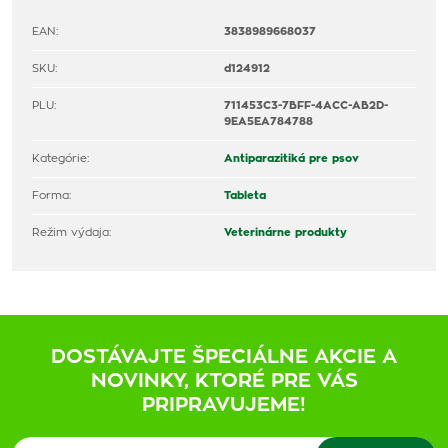
EAN:
3838989668037
SKU:
d124912
PLU:
711453C3-7BFF-4ACC-AB2D-
9EA5EA784788
Kategórie:
Antiparazitiká pre psov
Forma:
Tableta
Režim výdaja:
Veterinárne produkty
DOSTÁVAJTE ŠPECIÁLNE AKCIE A
NOVINKY, KTORÉ PRE VÁS
PRIPRAVUJEME!