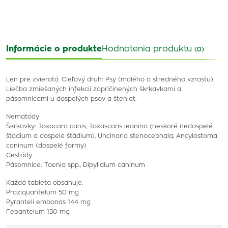
Informácie o produkte
Hodnotenia produktu
(0)
Len pre zvieratá. Cieľový druh: Psy (malého a stredného vzrastu).
Liečba zmiešaných infekcií zapríčinených škrkavkami a
pásomnicami u dospelých psov a šteniat.
Nematódy
Škrkavky: Toxocara canis, Toxascaris leonina (neskoré nedospelé
štádium a dospelé štádium), Uncinaria stenocephala, Ancylostoma
caninum (dospelé formy)
Cestódy
Pásomnice: Taenia spp., Dipylidium caninum
Každá tableta obsahuje:
Praziquantelum 50 mg
Pyranteli embonas 144 mg
Febantelum 150 mg