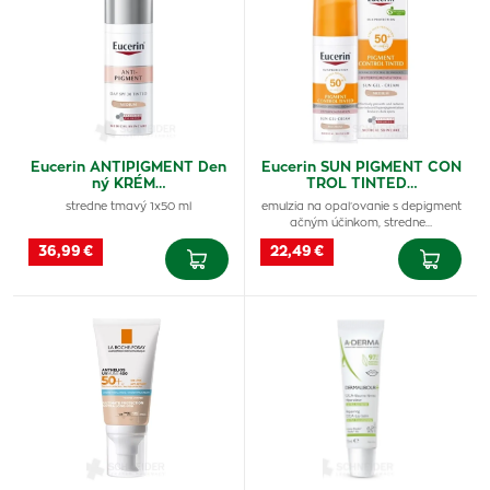
Eucerin ANTIPIGMENT Den
Eucerin SUN PIGMENT CON
ný KRÉM…
TROL TINTED…
stredne tmavý 1x50 ml
emulzia na opaľovanie s depigment
ačným účinkom, stredne…
36,99 €
22,49 €