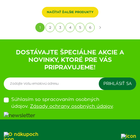
NAČÍTAŤ ĎALŠIE PRODUKTY
1
2
3
4
5
6
DOSTÁVAJTE ŠPECIÁLNE AKCIE A
NOVINKY, KTORÉ PRE VÁS
PRIPRAVUJEME!
Súhlasím so spracovaním osobných
údajov.
Zásady ochrany osobných údajov
.
O nákupoch