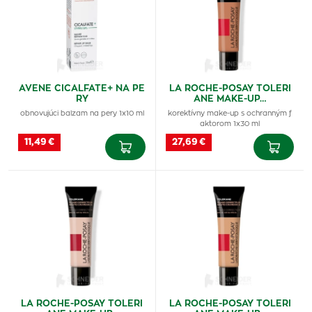
AVENE CICALFATE+ NA PE
LA ROCHE-POSAY TOLERI
RY
ANE MAKE-UP…
obnovujúci balzam na pery 1x10 ml
korektívny make-up s ochranným f
aktorom 1x30 ml
11,49 €
27,69 €
LA ROCHE-POSAY TOLERI
LA ROCHE-POSAY TOLERI