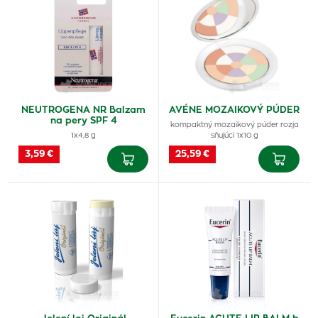
NEUTROGENA NR Balzam
AVÉNE MOZAIKOVÝ PÚDER
na pery SPF 4
kompaktný mozaikový púder rozja
1x4,8 g
sňujúci 1x10 g
3,59 €
25,59 €