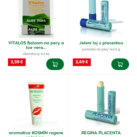
VITALOS Balzam na pery a
Jelení loj s placentou
loe vera…
pomáda na pery 1x4,5 g
vitamínový 1x1 ks
2,59 €
2,69 €
aromatica KOSMÍN regene
REGINA PLACENTA