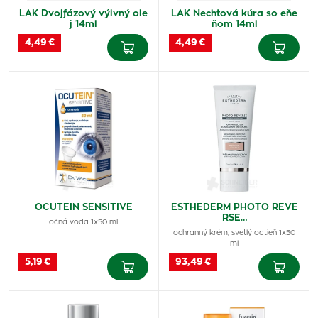
LAK Dvojfázový výivný ole
LAK Nechtová kúra so eňe
j 14ml
ňom 14ml
4,49 €
4,49 €
OCUTEIN SENSITIVE
ESTHEDERM PHOTO REVE
RSE…
očná voda 1x50 ml
ochranný krém, svetlý odtieň 1x50
ml
5,19 €
93,49 €