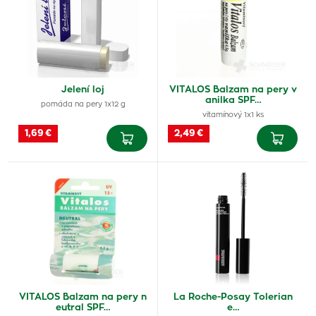
Jelení loj
VITALOS Balzam na pery v
anilka SPF…
pomáda na pery 1x12 g
vitamínový 1x1 ks
1,69 €
2,49 €
VITALOS Balzam na pery n
La Roche-Posay Tolerian
eutral SPF…
e…