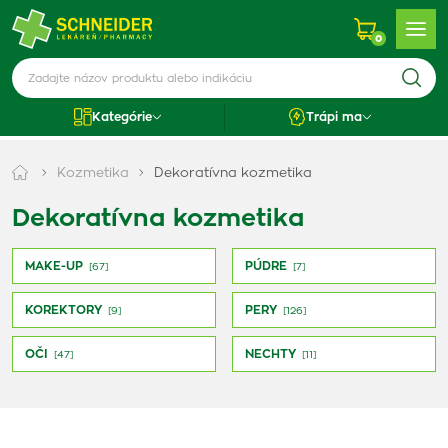
0
Kategórie
Trápi ma
Kozmetika
Dekoratívna kozmetika
Dekoratívna kozmetika
MAKE-UP
PÚDRE
[67]
[7]
KOREKTORY
PERY
[9]
[126]
OČI
NECHTY
[47]
[11]