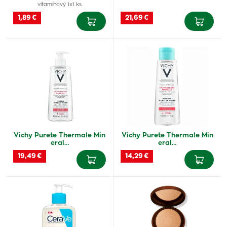
vitamínový 1x1 ks
1,89 €
21,69 €
Vichy Purete Thermale Min
Vichy Purete Thermale Min
eral…
eral…
19,49 €
14,29 €