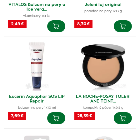
VITALOS Balzam na pery a
Jelení loj originál
loe vera…
pomáda na pery 1x13 g
vitamínový 1x1 ks
2,49 €
8,30 €
Eucerin Aquaphor SOS LIP
LA ROCHE-POSAY TOLERI
Repair
ANE TEINT…
balzam na pery 1x10 ml
kompaktný púder 1x9,5 g
7,69 €
28,39 €