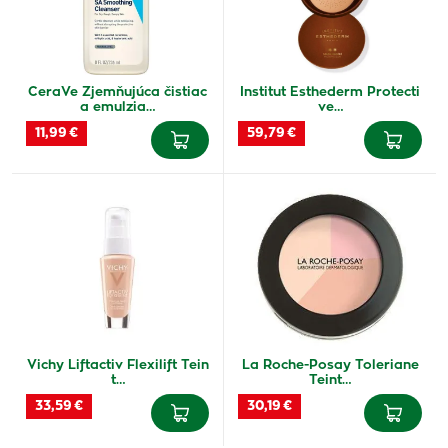
CeraVe Zjemňujúca čistiac
Institut Esthederm Protecti
a emulzia…
ve…
11,99 €
59,79 €
Vichy Liftactiv Flexilift Tein
La Roche-Posay Toleriane
t…
Teint…
33,59 €
30,19 €