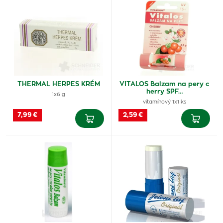
THERMAL HERPES KRÉM
VITALOS Balzam na pery c
herry SPF…
1x6 g
vitamínový 1x1 ks
7,99 €
2,59 €