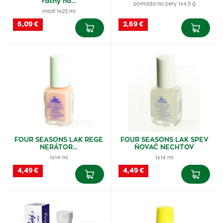
račný na…
pomáda na pery 1x4,5 g
masť 1x25 ml
6,09 €
2,69 €
FOUR SEASONS LAK REGE
FOUR SEASONS LAK SPEV
NERÁTOR…
ŇOVAČ NECHTOV
1x14 ml
1x14 ml
4,49 €
4,49 €