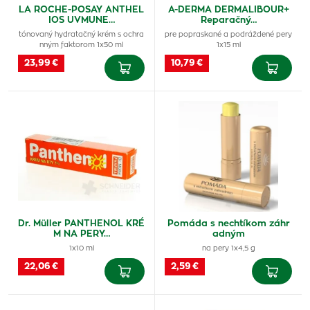
LA ROCHE-POSAY ANTHEL
A-DERMA DERMALIBOUR+
IOS UVMUNE…
Reparačný…
tónovaný hydratačný krém s ochra
pre popraskané a podráždené pery
nným faktorom 1x50 ml
1x15 ml
23,99 €
10,79 €
Dr. Müller PANTHENOL KRÉ
Pomáda s nechtíkom záhr
M NA PERY…
adným
1x10 ml
na pery 1x4,5 g
22,06 €
2,59 €