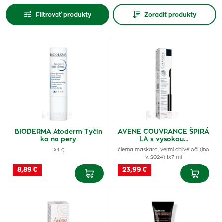
Filtrovať produkty
Zoradiť produkty
BIODERMA Atoderm Tyčin
AVENE COUVRANCE ŠPIRÁ
ka na pery
LA s vysokou…
1x4 g
čierna maskara, veľmi citlivé oči (ino
v. 2024) 1x7 ml
8,89 €
23,99 €