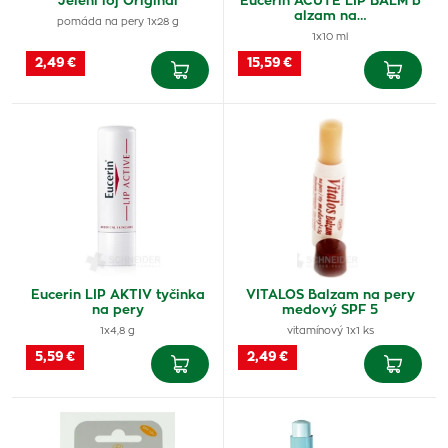
Jelení loj Originál
Eucerin ACUTE LIP BALM b
alzam na…
pomáda na pery 1x28 g
1x10 ml
2,49 €
15,59 €
Eucerin LIP AKTIV tyčinka
VITALOS Balzam na pery
na pery
medový SPF 5
1x4,8 g
vitamínový 1x1 ks
5,59 €
2,49 €