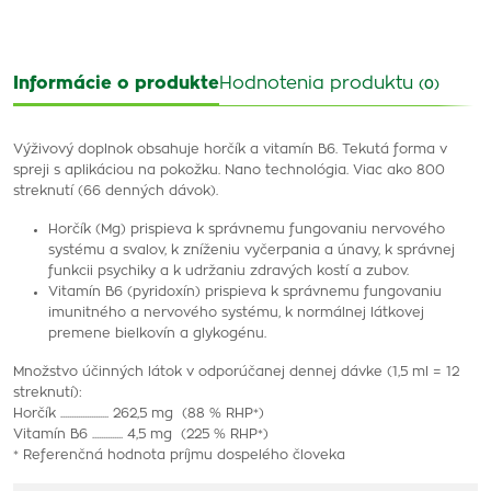
Informácie o produkte
Hodnotenia produktu
(0)
Výživový doplnok obsahuje horčík a vitamín B6. Tekutá forma v
spreji s aplikáciou na pokožku. Nano technológia. Viac ako 800
streknutí (66 denných dávok).
Horčík (Mg) prispieva k správnemu fungovaniu nervového
systému a svalov, k zníženiu vyčerpania a únavy, k správnej
funkcii psychiky a k udržaniu zdravých kostí a zubov.
Vitamín B6 (pyridoxín) prispieva k správnemu fungovaniu
imunitného a nervového systému, k normálnej látkovej
premene bielkovín a glykogénu.
Množstvo účinných látok v odporúčanej dennej dávke (1,5 ml = 12
streknutí):
Horčík ...................... 262,5 mg (88 % RHP*)
Vitamín B6 .............. 4,5 mg (225 % RHP*)
* Referenčná hodnota príjmu dospelého človeka