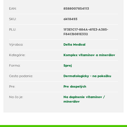
EAN:
8588007854113
SKU:
d418493
PLU:
1F3E1C17-884A-4FE3-A385-
F84CB081E332
Výrobca:
Delta Medical
Kategórie:
Komplex vitamínov a minerálov
Forma:
Sprej
Cesta podania:
Dermatologicky - na pokožku
Pre:
Pre dospelých
Na čo je:
Na doplnenie vitamínov /
minerálov