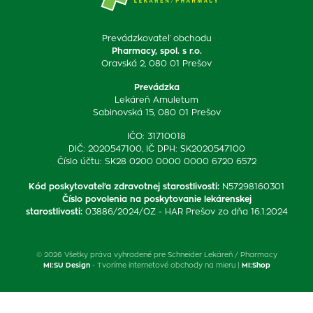
Prevádzkovateľ obchodu
Pharmacy, spol. s r.o.
Oravská 2, 080 01 Prešov
Prevádzka
Lekáreň Amuletum
Sabinovská 15, 080 01 Prešov
IČO: 31710018
DIČ: 2020547100, IČ DPH: SK2020547100
Číslo účtu: SK28 0200 0000 0000 6720 6572
Kód poskytovateľa zdravotnej starostlivosti
:
N57298160301
Číslo povolenia na poskytovanie lekárenskej
starostlivosti
:
03886/2024/OZ - HAR Prešov zo dňa 16.1.2024
© 2026 Všetky práva vyhradené pre Schneider Lekáreň / Pharmacy
MI:SU Design
- Tvoríme internetové obchody na mieru |
MI:Shop