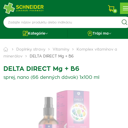
0
Kategórie
Trápi ma
Doplnky stravy
Vitamíny
Komplex vitamínov a
minerálov
DELTA DIRECT Mg + B6
DELTA DIRECT Mg + B6
sprej, nano (66 denných dávok) 1x100 ml