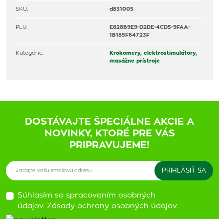
SKU:
d831005
PLU:
E828B9E9-D2DE-4CD5-9FAA-
1B185F64723F
Kategórie:
Krokomery, elektrostimulátory,
masážne prístroje
DOSTÁVAJTE ŠPECIÁLNE AKCIE A
NOVINKY, KTORÉ PRE VÁS
PRIPRAVUJEME!
Súhlasím so spracovaním osobných
údajov.
Zásady ochrany osobných údajov
.