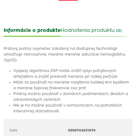
Informácie o produkte
Hodnotenia produktu
(0)
Prstový pulzný oxymeter založený na dostupnej technológii
umožňuje neinvazívne, miestne meranie saturácie hemoglobínu
(SpO2).
Vyspelý algoritmus DSP môže znížiť vplyv pohybových
artefaktov a zvýšiť presnosť merania pri nízkej perfúzii.
Môže sa používať na meranie nasýtenia ľudskej krvi kyslíkom
a meranie tepovej frekvencie cez prst.
Prístroj možno používať v domácich podmienkach, školách a
zdravotníckych centrách.
Nie je ho možné používať v nemocniciach, na jednotkách
intenzívnej starostlivosti.
EAN:
5906742631074