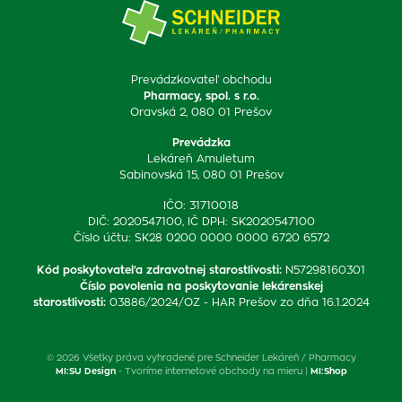
Prevádzkovateľ obchodu
Pharmacy, spol. s r.o.
Oravská 2, 080 01 Prešov
Prevádzka
Lekáreň Amuletum
Sabinovská 15, 080 01 Prešov
IČO: 31710018
DIČ: 2020547100, IČ DPH: SK2020547100
Číslo účtu: SK28 0200 0000 0000 6720 6572
Kód poskytovateľa zdravotnej starostlivosti
:
N57298160301
Číslo povolenia na poskytovanie lekárenskej
starostlivosti
:
03886/2024/OZ - HAR Prešov zo dňa 16.1.2024
© 2026 Všetky práva vyhradené pre Schneider Lekáreň / Pharmacy
MI:SU Design
- Tvoríme internetové obchody na mieru |
MI:Shop