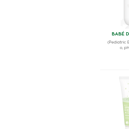
BABÉ D
(Pediatric
o, p