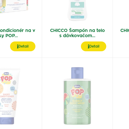
ondicionér na v
CHICCO Šampón na telo
CHI
asy POP…
s dávkovačom…
Detail
Detail