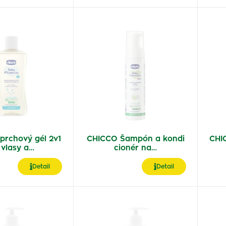
prchový gél 2v1
CHICCO Šampón a kondi
CHI
 vlasy a…
cionér na…
Detail
Detail