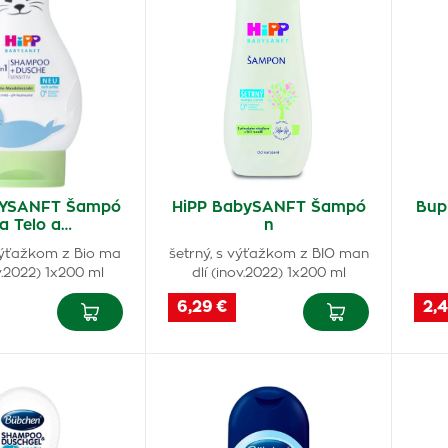
BYSANFT Šampó
HiPP BabySANFT Šampó
Bup
a Telo a…
n
 výťažkom z Bio ma
šetrný, s výťažkom z BIO man
v.2022) 1x200 ml
dlí (inov.2022) 1x200 ml
6,29 €
2,4