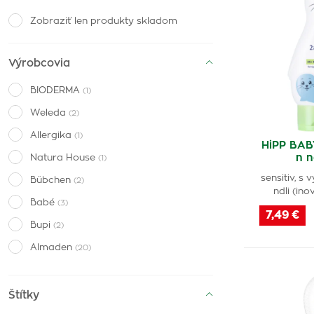
Zobraziť len produkty skladom
Výrobcovia
BIODERMA
(1)
Weleda
(2)
Allergika
(1)
HiPP BA
n n
Natura House
(1)
sensitiv, s
Bübchen
(2)
ndli (ino
Babé
(3)
7,49 €
Bupi
(2)
Almaden
(20)
Štítky