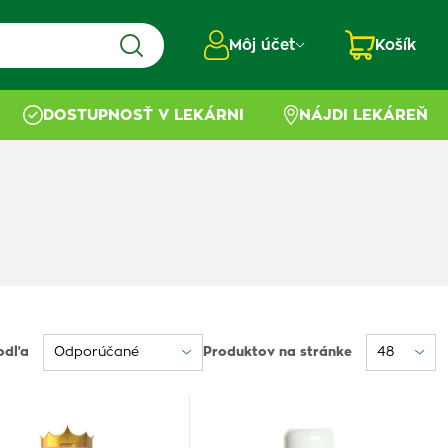
Môj účet
Košík
DOSTUPNOSŤ V LEKÁRNI
NÁJDI LEKÁREŇ
odľa
Produktov na stránke