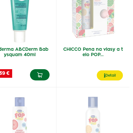
derma ABCDerm Bab
CHICCO Pena na vlasy a t
ysquam 40ml
elo POP…
39 €
Detail