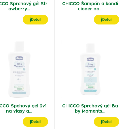
CCO Sprchový gél Str
CHICCO Šampón a kondi
awberry…
cionér na…
Detail
Detail
CCO Spchový gél 2v1
CHICCO Sprchový gél Ba
na vlasy a…
by Moments…
Detail
Detail