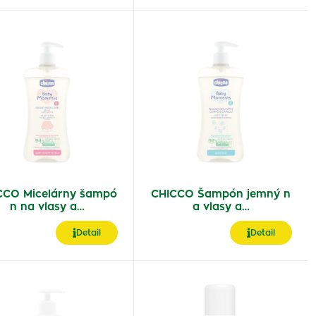
CCO Micelárny šampó
CHICCO Šampón jemný n
n na vlasy a…
a vlasy a…
Detail
Detail