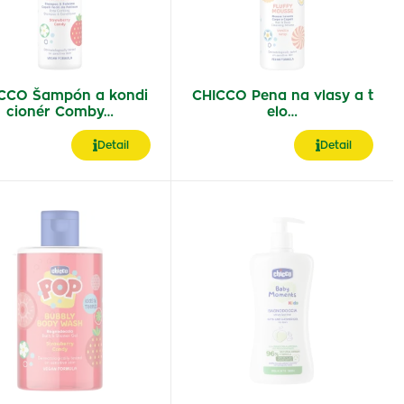
CCO Šampón a kondi
CHICCO Pena na vlasy a t
cionér Comby…
elo…
Detail
Detail