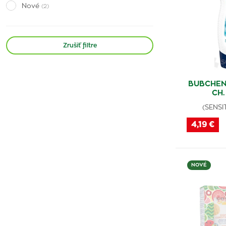
Nové
(2)
Zrušiť filtre
BUBCHEN
CH.
(SENSI
4,19 €
NOVÉ