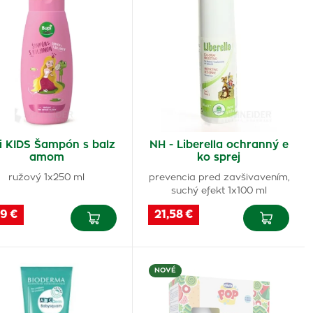
i KIDS Šampón s balz
NH - Liberella ochranný e
amom
ko sprej
ružový 1x250 ml
prevencia pred zavšivavením,
suchý efekt 1x100 ml
9 €
21,58 €
NOVÉ