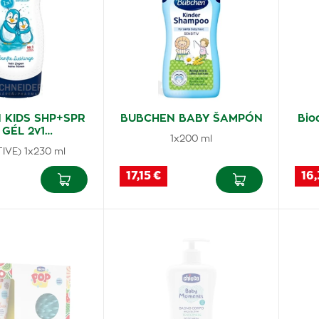
 KIDS SHP+SPR
BUBCHEN BABY ŠAMPÓN
Bio
 GÉL 2v1…
1x200 ml
TIVE) 1x230 ml
17,15 €
16,