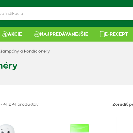
AKCIE
NAJPREDÁVANEJŠIE
E-RECEPT
 šampóny a kondicionéry
néry
 - 41 z 41 produktov
Zoradiť p