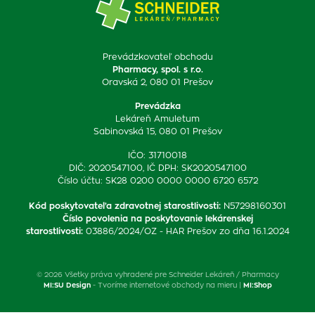
Prevádzkovateľ obchodu
Pharmacy, spol. s r.o.
Oravská 2, 080 01 Prešov
Prevádzka
Lekáreň Amuletum
Sabinovská 15, 080 01 Prešov
IČO: 31710018
DIČ: 2020547100, IČ DPH: SK2020547100
Číslo účtu: SK28 0200 0000 0000 6720 6572
Kód poskytovateľa zdravotnej starostlivosti
:
N57298160301
Číslo povolenia na poskytovanie lekárenskej
starostlivosti
:
03886/2024/OZ - HAR Prešov zo dňa 16.1.2024
© 2026 Všetky práva vyhradené pre Schneider Lekáreň / Pharmacy
MI:SU Design
- Tvoríme internetové obchody na mieru |
MI:Shop