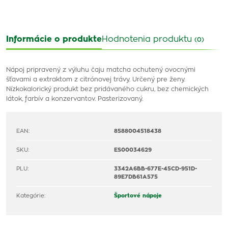
Informácie o produkte
Hodnotenia produktu
(0)
Nápoj pripravený z výluhu čaju matcha ochutený ovocnými
šťavami a extraktom z citrónovej trávy. Určený pre ženy.
Nízkokalorický produkt bez pridávaného cukru, bez chemických
látok, farbív a konzervantov. Pasterizovaný.
EAN:
8588004518438
SKU:
ES00034629
PLU:
3342A6BB-677E-45CD-951D-
89E7DB61A575
Kategórie:
Športové nápoje