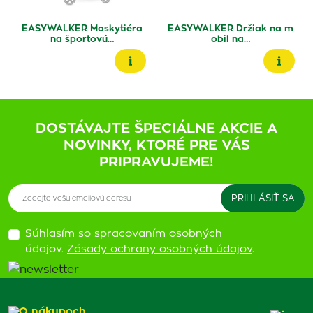
EASYWALKER Moskytiéra
EASYWALKER Držiak na m
na športovú…
obil na…
DOSTÁVAJTE ŠPECIÁLNE AKCIE A
NOVINKY, KTORÉ PRE VÁS
PRIPRAVUJEME!
Súhlasím so spracovaním osobných
údajov.
Zásady ochrany osobných údajov
.
O nákupoch