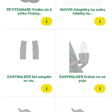
PETITE&MARS Vložka do k
MUUVO Adaptéry na autos
očíka Foamy…
edačky ku…
EASYWALKER Set adaptér
EASYWALKER Držiak na ná
ov na…
poje