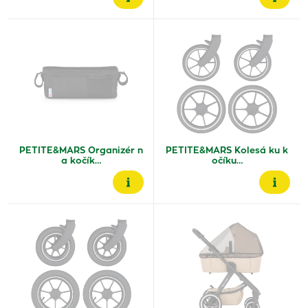
PETITE&MARS Organizér n
PETITE&MARS Kolesá ku k
a kočík…
očíku…