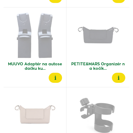
MUUVO Adaptér na autose
PETITE&MARS Organizér n
dačku ku…
a kočík…