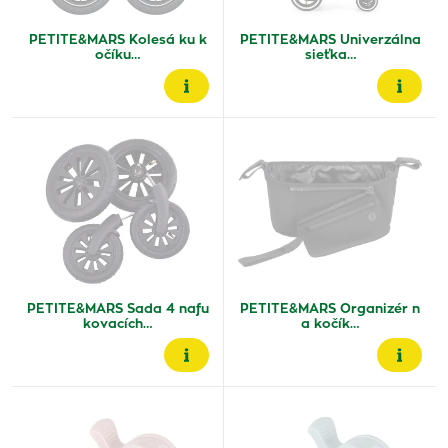
PETITE&MARS Kolesá ku k
PETITE&MARS Univerzálna
očíku…
sieťka…
PETITE&MARS Sada 4 nafu
PETITE&MARS Organizér n
kovacích…
a kočík…