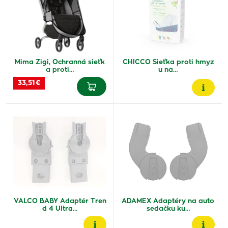
Mima Zigi, Ochranná sieťk
CHICCO Sieťka proti hmyz
a proti…
u na…
33,51 €
VALCO BABY Adaptér Tren
ADAMEX Adaptéry na auto
d 4 Ultra…
sedačku ku…