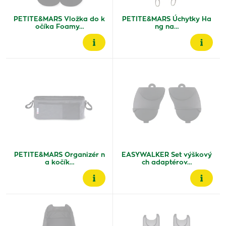
PETITE&MARS Vložka do k
PETITE&MARS Úchytky Ha
očíka Foamy…
ng na…
PETITE&MARS Organizér n
EASYWALKER Set výškový
a kočík…
ch adaptérov…