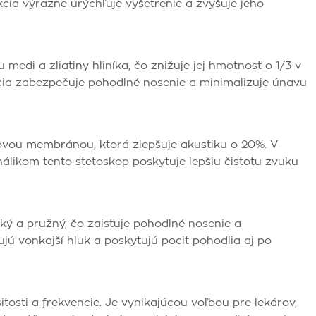
cia výrazne urýchľuje vyšetrenie a zvyšuje jeho
edi a zliatiny hliníka, čo znižuje jej hmotnosť o 1/3 v
cia zabezpečuje pohodlné nosenie a minimalizuje únavu
ovou membránou, ktorá zlepšuje akustiku o 20%. V
likom tento stetoskop poskytuje lepšiu čistotu zvuku
ký a pružný, čo zaisťuje pohodlné nosenie a
lujú vonkajší hluk a poskytujú pocit pohodlia aj po
itosti a frekvencie. Je vynikajúcou voľbou pre lekárov,