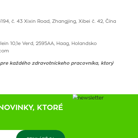
94, č. 43 Xixin Road, Zhangjing, Xibei č. 42, Čína
lein 10,1e Verd, 2595AA, Haag, Holandsko
.com
 pre každého zdravotníckeho pracovníka, ktorý
NOVINKY, KTORÉ