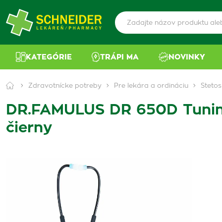
KATEGÓRIE
TRÁPI MA
NOVINKY
Zdravotnícke potreby
Pre lekára a ordináciu
Steto
DR.FAMULUS DR 650D Tuning 
čierny