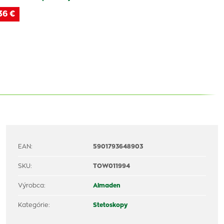
36 €
EAN:
5901793648903
SKU:
TOW011994
Výrobca:
Almaden
Kategórie:
Stetoskopy