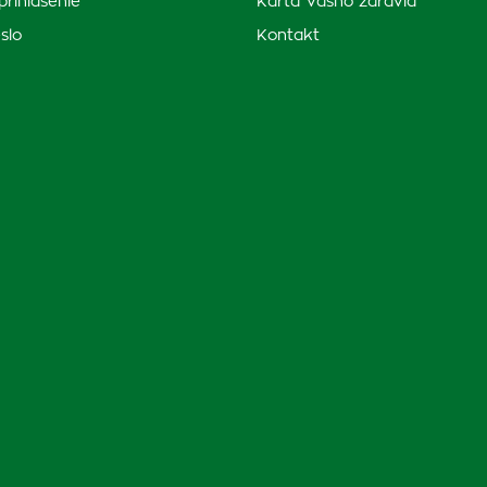
prihlásenie
Karta Vášho zdravia
slo
Kontakt