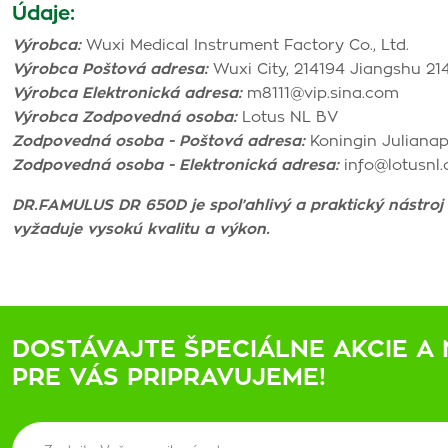
Údaje:
Výrobca:
Wuxi Medical Instrument Factory Co., Ltd.
Výrobca Poštová adresa:
Wuxi City, 214194 Jiangshu 2141
Výrobca Elektronická adresa:
m8111@vip.sina.com
Výrobca Zodpovedná osoba:
Lotus NL BV
Zodpovedná osoba - Poštová adresa:
Koningin Julianap
Zodpovedná osoba - Elektronická adresa:
info@lotusnl
DR.FAMULUS DR 650D je spoľahlivý a praktický nástroj
vyžaduje vysokú kvalitu a výkon.
DOSTÁVAJTE ŠPECIÁLNE AKCIE A 
PRE VÁS PRIPRAVUJEME!