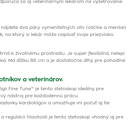
Odporúča sa aj veterinárnym lekárom na vyšetrovanie
ájdete dva páry vymeniteľných olív (väčšie a menšie)
k, na ktorý si lekár môže napísať svoje priezvisko.
trná k životnému prostrediu. Je super flexibilná, nelepí
ká. Má dĺžku 86 cm a je dostatočne dlhý pre pohodlné
tníkov a veterinárov.
ógii Fine Tune™ je tento stetoskop ideálny pre
livý nástroj pre každodennú prácu.
adavky kardiológov a umožňuje im počuť aj tie
a regulácii hlasitosti je tento stetoskop vhodný aj pre