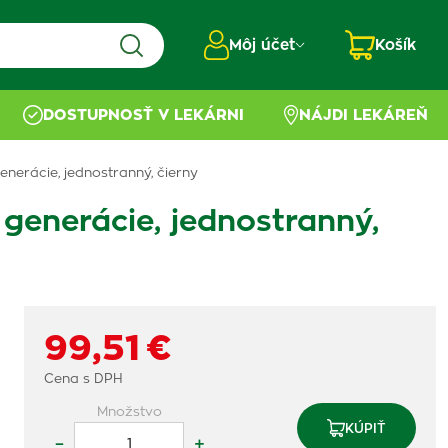
Môj účet
Košík
DOSTUPNOSŤ V LEKÁRNI
NÁJDI LEKÁREŇ
erácie, jednostranný, čierny
enerácie, jednostranný,
99,51 €
Cena s DPH
Množstvo
KÚPIŤ
–
+