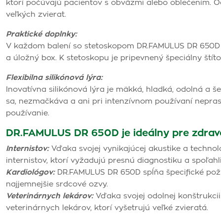
ktorí počúvajú pacientov s obväzmi alebo oblečením. 
veľkých zvierat.
Praktické doplnky:
V každom balení so stetoskopom DR.FAMULUS DR 650D n
a úložný box. K stetoskopu je pripevnený špeciálny štíto
Flexibilna silikónová lýra:
Inovatívna silikónová lýra je mäkká, hladká, odolná a še
sa, nezmačkáva a ani pri intenzívnom používaní nepras
používanie.
DR.FAMULUS DR 650D je ideálny pre zdravo
Internistov:
Vďaka svojej vynikajúcej akustike a technol
internistov, ktorí vyžadujú presnú diagnostiku a spoľah
Kardiológov:
DR.FAMULUS DR 650D spĺňa špecifické poži
najjemnejšie srdcové ozvy.
Veterinárnych lekárov:
Vďaka svojej odolnej konštrukcii 
veterinárnych lekárov, ktorí vyšetrujú veľké zvieratá.