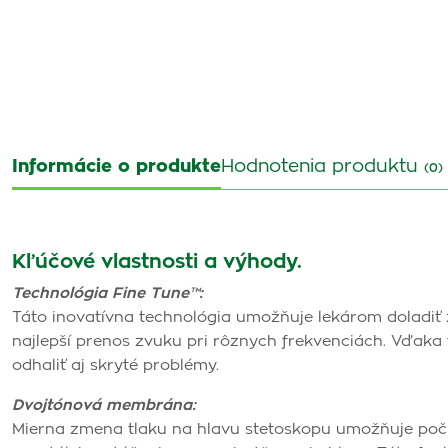
Informácie o produkte
Hodnotenia produktu
(0)
Kľúčové vlastnosti a výhody.
Technológia Fine Tune™:
Táto inovatívna technológia umožňuje lekárom doladiť
najlepší prenos zvuku pri rôznych frekvenciách. Vďaka 
odhaliť aj skryté problémy.
Dvojtónová membrána:
Mierna zmena tlaku na hlavu stetoskopu umožňuje počuť