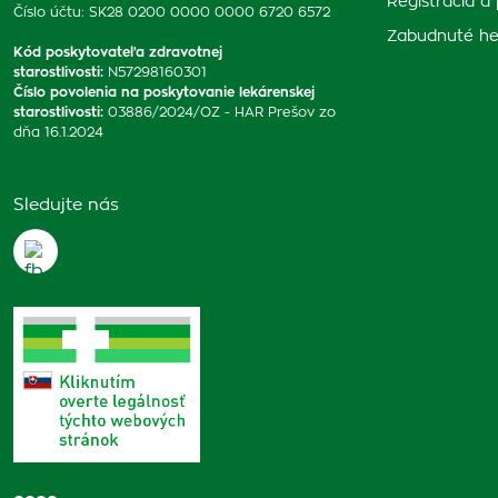
Registrácia a 
Číslo účtu: SK28 0200 0000 0000 6720 6572
Zabudnuté he
Kód poskytovateľa zdravotnej
starostlivosti
:
N57298160301
Číslo povolenia na poskytovanie lekárenskej
starostlivosti
:
03886/2024/OZ - HAR Prešov zo
dňa 16.1.2024
Sledujte nás