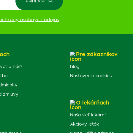
ochrany osobných údajov
.
och
Pre zákazníkov
vať u nás?
Blog
atba
Nastavenia cookies
dmienky
d zmluvy
O lekárňach
Naša sieť lekární
Akciový leták