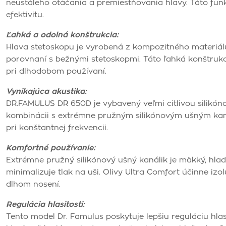
neustáleho otáčania a premiestňovania hlavy. Táto funk
efektivitu.
Ľahká a odolná konštrukcia:
Hlava stetoskopu je vyrobená z kompozitného materiálu m
porovnaní s bežnými stetoskopmi. Táto ľahká konštruk
pri dlhodobom používaní.
Vynikajúca akustika:
DR.FAMULUS DR 650D je vybavený veľmi citlivou silikón
kombinácii s extrémne pružným silikónovým ušným kaná
pri konštantnej frekvencii.
Komfortné používanie:
Extrémne pružný silikónový ušný kanálik je mäkký, hlad
minimalizuje tlak na uši. Olivy Ultra Comfort účinne izo
dlhom nosení.
Regulácia hlasitosti:
Tento model Dr. Famulus poskytuje lepšiu reguláciu hlas