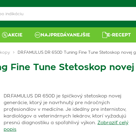
AKCIE
NAJPREDÁVANEJŠIE
E-RECEPT
skopy
DR.FAMULUS DR 650D Tuning Fine Tune Stetoskop novej gen
Fine Tune Stetoskop novej g
DR.FAMULUS DR 650D je špičkový stetoskop novej
generácie, ktorý je navrhnutý pre náročných
profesionálov v medicíne. Je ideálny pre internistov,
kardiológov a veterinárnych lekárov, ktorí vyžadujú
presnú diagnostiku a spoľahlivý výkon.
Zobraziť celý
popis