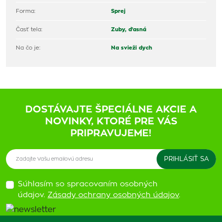
Forma:
Sprej
Časť tela:
Zuby, ďasná
Na čo je:
Na svieži dych
DOSTÁVAJTE ŠPECIÁLNE AKCIE A
NOVINKY, KTORÉ PRE VÁS
PRIPRAVUJEME!
Súhlasím so spracovaním osobných
údajov.
Zásady ochrany osobných údajov
.