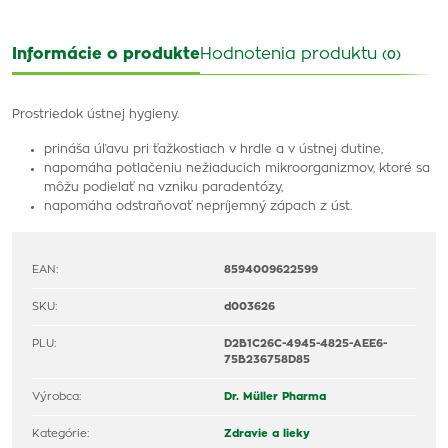
Informácie o produkte
Hodnotenia produktu
(0)
Prostriedok ústnej hygieny.
prináša úľavu pri ťažkostiach v hrdle a v ústnej dutine,
napomáha potlačeniu nežiaducich mikroorganizmov, ktoré sa
môžu podielať na vzniku paradentózy,
napomáha odstraňovať nepríjemný zápach z úst.
EAN:
8594009622599
SKU:
d003626
PLU:
D2B1C26C-4945-4825-AEE6-
75B236758D85
Výrobca:
Dr. Müller Pharma
Kategórie:
Zdravie a lieky