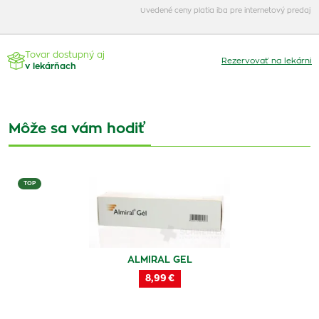
Uvedené ceny platia iba pre internetový predaj
Tovar dostupný aj
Rezervovať na lekárni
v lekárňach
Môže sa vám hodiť
TOP
ALMIRAL GEL
8,99 €