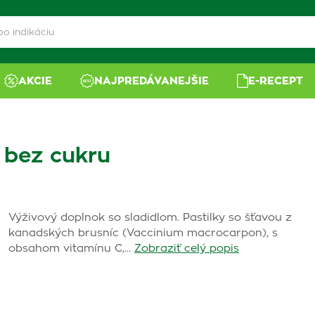
AKCIE
NAJPREDÁVANEJŠIE
E-RECEPT
 bez cukru
Výživový doplnok so sladidlom. Pastilky so šťavou z
kanadských brusníc (Vaccinium macrocarpon), s
obsahom vitamínu C,…
Zobraziť celý popis