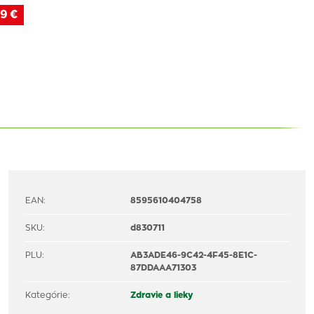
9 €
EAN:
8595610404758
SKU:
d830711
PLU:
AB3ADE46-9C42-4F45-8E1C-
87DDAAA71303
Kategórie:
Zdravie a lieky