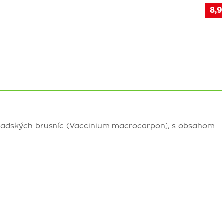
8,9
kanadských brusníc (Vaccinium macrocarpon), s obsahom