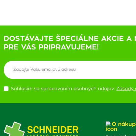
DOSTÁVAJTE ŠPECIÁLNE AKCIE A 
PRE VÁS PRIPRAVUJEME!
Súhlasím so spracovaním osobných údajov.
Zásady 
O nákup