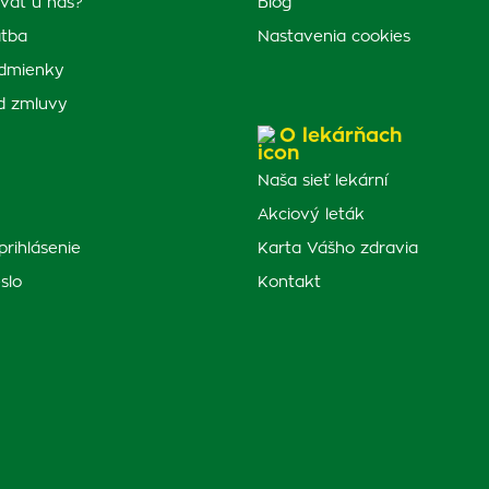
vať u nás?
Blog
atba
Nastavenia cookies
dmienky
d zmluvy
O lekárňach
Naša sieť lekární
Akciový leták
prihlásenie
Karta Vášho zdravia
slo
Kontakt