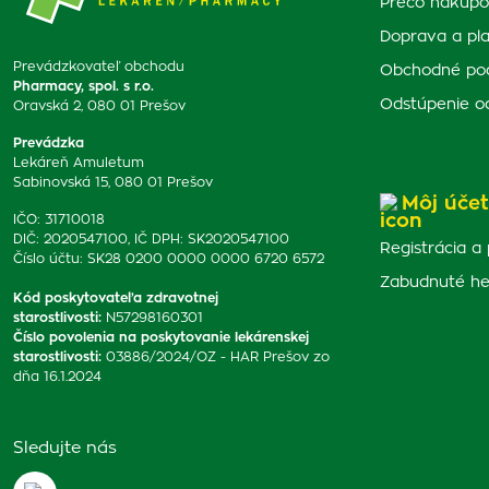
Prečo nakupo
Doprava a pl
Prevádzkovateľ obchodu
Obchodné po
Pharmacy, spol. s r.o.
Odstúpenie o
Oravská 2, 080 01 Prešov
Prevádzka
Lekáreň Amuletum
Sabinovská 15, 080 01 Prešov
Môj účet
IČO: 31710018
DIČ: 2020547100, IČ DPH: SK2020547100
Registrácia a 
Číslo účtu: SK28 0200 0000 0000 6720 6572
Zabudnuté he
Kód poskytovateľa zdravotnej
starostlivosti
:
N57298160301
Číslo povolenia na poskytovanie lekárenskej
starostlivosti
:
03886/2024/OZ - HAR Prešov zo
dňa 16.1.2024
Sledujte nás