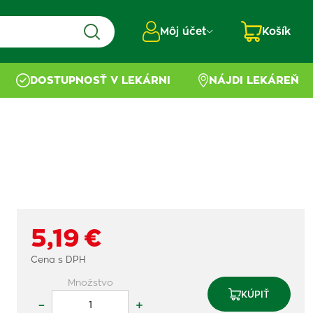
Môj účet
Košík
DOSTUPNOSŤ V LEKÁRNI
NÁJDI LEKÁREŇ
5,19 €
Cena s DPH
Množstvo
KÚPIŤ
–
+