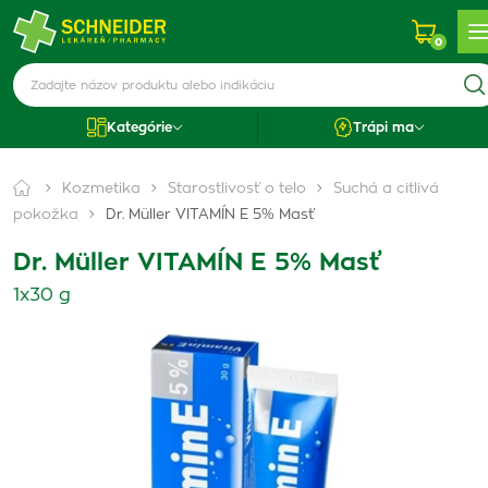
0
Kategórie
Trápi ma
Kozmetika
Starostlivosť o telo
Suchá a citlivá
pokožka
Dr. Müller VITAMÍN E 5% Masť
Dr. Müller VITAMÍN E 5% Masť
1x30 g