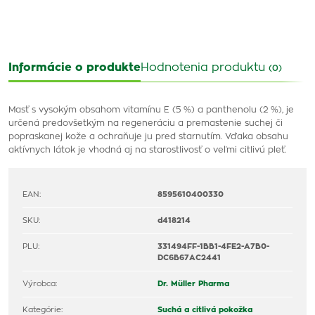
Informácie o produkte
Hodnotenia produktu
(0)
Masť s vysokým obsahom vitamínu E (5 %) a panthenolu (2 %), je
určená predovšetkým na regeneráciu a premastenie suchej či
popraskanej kože a ochraňuje ju pred starnutím. Vďaka obsahu
aktívnych látok je vhodná aj na starostlivosť o veľmi citlivú pleť.
EAN:
8595610400330
SKU:
d418214
PLU:
331494FF-1BB1-4FE2-A7B0-
DC6B67AC2441
Výrobca:
Dr. Müller Pharma
Kategórie:
Suchá a citlivá pokožka