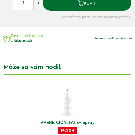
–
+
KÚPIŤ
Uvedené ceny platia iba pre internetový predaj
Tovar dostupný aj
Rezervovať na lekárni
v lekárňach
Môže sa vám hodiť
AVENE CICALFATE+ Spray
14,99 €