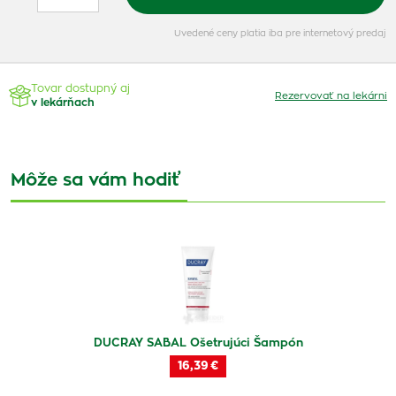
Uvedené ceny platia iba pre internetový predaj
Tovar dostupný aj
Rezervovať na lekárni
v lekárňach
Môže sa vám hodiť
DUCRAY SABAL Ošetrujúci Šampón
16,39 €