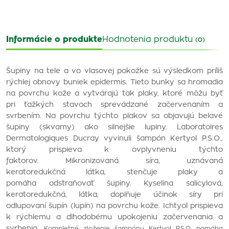
Informácie o produkte
Hodnotenia produktu
(0)
Šupiny na tele a vo vlasovej pokožke sú výsledkom príliš
rýchlej obnovy buniek epidermis. Tieto bunky sa hromadia
na povrchu kože a vytvárajú tak plaky, ktoré môžu byť
pri ťažkých stavoch sprevádzané začervenaním a
svrbením. Na povrchu týchto plakov sa objavujú belavé
šupiny (skvamy) ako silnejšie lupiny. Laboratoires
Dermatologiques Ducray vyvinuli šampón Kertyol P.S.O.,
ktorý prispieva k ovplyvneniu týchto
faktorov. Mikronizovaná síra, uznávaná
keratoredukčná látka, stenčuje plaky a
pomáha odstraňovať šupiny. Kyselina salicylová,
keratoredukčná, látka, doplňuje účinok síry pri
odlupovaní šupín (lupín) na povrchu kože. Ichtyol prispieva
k rýchlemu a dlhodobému upokojeniu začervenania a
svrbenia.
Kompletné zloženie šampónu Kertyol P.S.O. pomáha