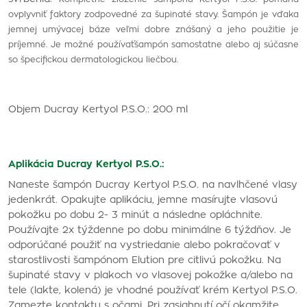
ovplyvniť faktory zodpovedné za šupinaté stavy. Šampón je vďaka
jemnej umývacej báze veľmi dobre znášaný a jeho použitie je
príjemné. Je možné používaťšampón samostatne alebo aj súčasne
so špecifickou dermatologickou liečbou.
Objem Ducray Kertyol P.S.O.: 200 ml
Aplikácia Ducray Kertyol P.S.O.:
Naneste šampón Ducray Kertyol P.S.O. na navlhčené vlasy
jedenkrát. Opakujte aplikáciu, jemne masírujte vlasovú
pokožku po dobu 2- 3 minút a následne opláchnite.
Používajte 2x týždenne po dobu minimálne 6 týždňov. Je
odporúčané použiť na vystriedanie alebo pokračovať v
starostlivosti šampónom Elution pre citlivú pokožku. Na
šupinaté stavy v plakoch vo vlasovej pokožke a/alebo na
tele (lakte, kolená) je vhodné používať krém Kertyol P.S.O.
Zamezte kontaktu s očami. Pri zasiahnutí očí okamžite