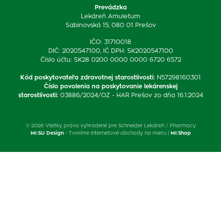
Prevádzka
Lekáreň Amuletum
Sabinovská 15, 080 01 Prešov
IČO: 31710018
DIČ: 2020547100, IČ DPH: SK2020547100
Číslo účtu: SK28 0200 0000 0000 6720 6572
Kód poskytovateľa zdravotnej starostlivosti
:
N57298160301
Číslo povolenia na poskytovanie lekárenskej
starostlivosti
:
03886/2024/OZ - HAR Prešov zo dňa 16.1.2024
© 2026 Všetky práva vyhradené pre Schneider Lekáreň / Pharmacy
MI:SU Design
- Tvoríme internetové obchody na mieru |
MI:Shop