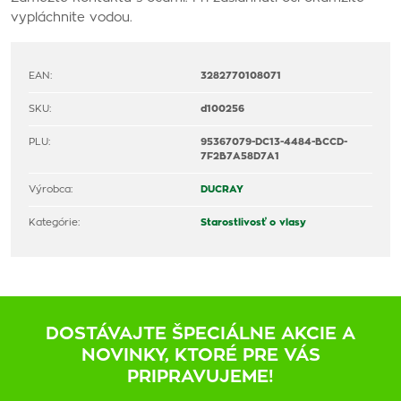
vypláchnite vodou.
EAN:
3282770108071
SKU:
d100256
PLU:
95367079-DC13-4484-BCCD-
7F2B7A58D7A1
Výrobca:
DUCRAY
Kategórie:
Starostlivosť o vlasy
DOSTÁVAJTE ŠPECIÁLNE AKCIE A
NOVINKY, KTORÉ PRE VÁS
PRIPRAVUJEME!