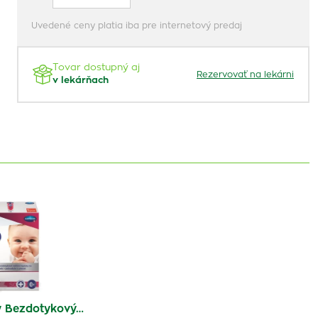
Uvedené ceny platia iba pre internetový predaj
Tovar dostupný aj
Rezervovať na lekárni
v lekárňach
 Bezdotykový…