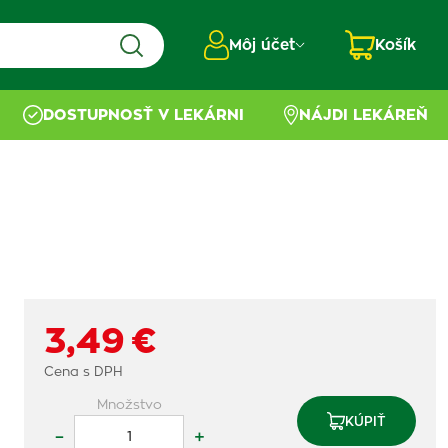
Môj účet
Košík
DOSTUPNOSŤ V LEKÁRNI
NÁJDI LEKÁREŇ
3,49 €
Cena s DPH
Množstvo
KÚPIŤ
–
+