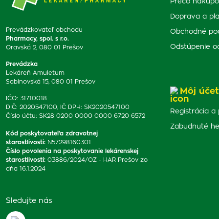
Prečo nakupo
Doprava a pl
Prevádzkovateľ obchodu
Obchodné po
Pharmacy, spol. s r.o.
Odstúpenie o
Oravská 2, 080 01 Prešov
Prevádzka
Lekáreň Amuletum
Sabinovská 15, 080 01 Prešov
Môj účet
IČO: 31710018
DIČ: 2020547100, IČ DPH: SK2020547100
Registrácia a 
Číslo účtu: SK28 0200 0000 0000 6720 6572
Zabudnuté he
Kód poskytovateľa zdravotnej
starostlivosti
:
N57298160301
Číslo povolenia na poskytovanie lekárenskej
starostlivosti
:
03886/2024/OZ - HAR Prešov zo
dňa 16.1.2024
Sledujte nás