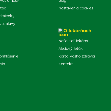
vať u nás?
Blog
atba
Nastavenia cookies
dmienky
d zmluvy
O lekárňach
Naša sieť lekární
Akciový leták
prihlásenie
Karta Vášho zdravia
slo
Kontakt