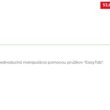
53,
h. Jednoduchá manipulácia pomocou prúžkov "EasyTab".