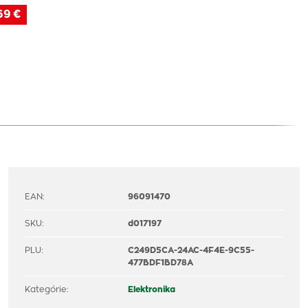
69 €
EAN:
96091470
SKU:
d017197
PLU:
C249D5CA-24AC-4F4E-9C55-
477BDF1BD78A
Kategórie:
Elektronika