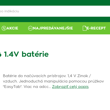
AKCIE
NAJPREDÁVANEJŠIE
E-RECEPT
1.4V batérie
Batérie do načúvacích prístrojov. 1,4 V Zinok /
vzduch. Jednoduchá manipulácia pomocou prúžkov
"EasyTab". Viac na adcc…
Zobraziť celý popis