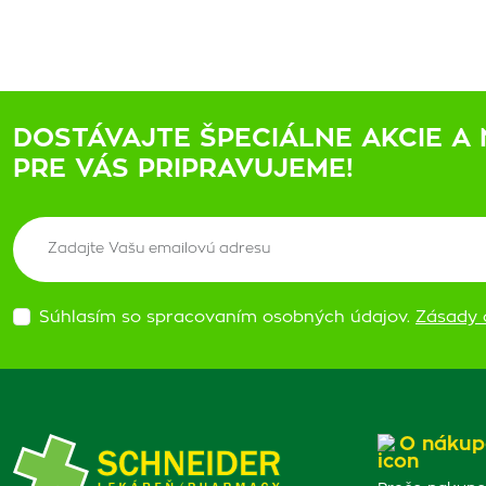
DOSTÁVAJTE ŠPECIÁLNE AKCIE A 
PRE VÁS PRIPRAVUJEME!
Súhlasím so spracovaním osobných údajov.
Zásady 
O nákup