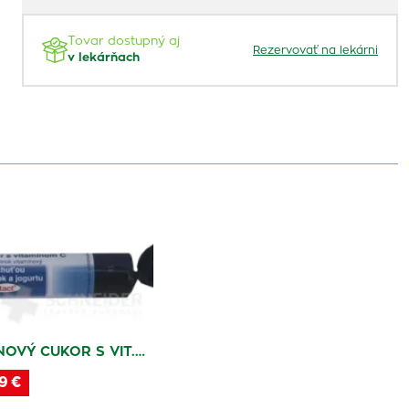
Tovar dostupný aj
Rezervovať na lekárni
v lekárňach
NOVÝ CUKOR S VIT.…
9 €