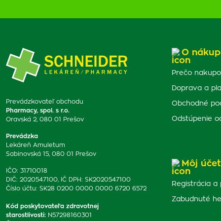
O nákup
Prečo nakupo
Doprava a pl
Prevádzkovateľ obchodu
Obchodné po
Pharmacy, spol. s r.o.
Odstúpenie o
Oravská 2, 080 01 Prešov
Prevádzka
Lekáreň Amuletum
Sabinovská 15, 080 01 Prešov
Môj účet
IČO: 31710018
DIČ: 2020547100, IČ DPH: SK2020547100
Registrácia a 
Číslo účtu: SK28 0200 0000 0000 6720 6572
Zabudnuté he
Kód poskytovateľa zdravotnej
starostlivosti
:
N57298160301