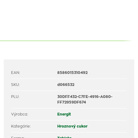
EAN:
8586015310492
SKU:
d066532
PLU:
30DFF432-C7FE-4916-A080-
FF72959DF674
Výrobca:
Energit
Kategórie:
Hroznový cukor