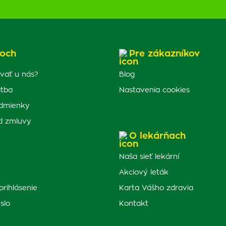
och
Pre zákazníkov
vať u nás?
Blog
atba
Nastavenia cookies
dmienky
d zmluvy
O lekárňach
Naša sieť lekární
Akciový leták
prihlásenie
Karta Vášho zdravia
slo
Kontakt