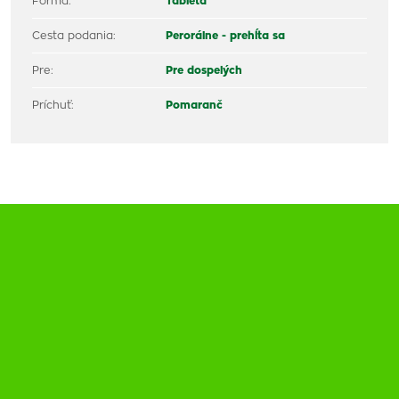
Forma:
Tableta
Cesta podania:
Perorálne - prehĺta sa
Pre:
Pre dospelých
Príchuť:
Pomaranč