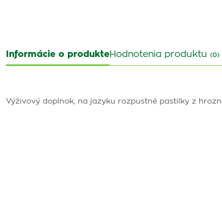
Informácie o produkte
Hodnotenia produktu
(0)
Výživový doplnok, na jazyku rozpustné pastilky z hroz