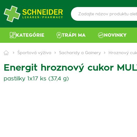
KATEGÓRIE
TRÁPI MA
NOVINKY
Športová výživa
Sacharidy a Gainery
Hroznový cu
Energit hroznový cukor MU
pastilky 1x17 ks (37,4 g)