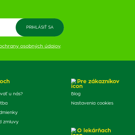
ochrany osobných údajov
.
och
Pre zákazníkov
vať u nás?
Blog
atba
Nastavenia cookies
dmienky
d zmluvy
O lekárňach