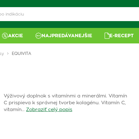
AKCIE
NAJPREDÁVANEJŠIE
E-RECEPT
sy
EQUIVITA
Výživový doplnok s vitamínmi a minerálmi. Vitamín
C prispieva k správnej tvorbe kolagénu. Vitamín C,
vitamín…
Zobraziť celý popis