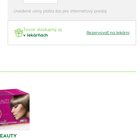
Uvedené ceny platia iba pre internetový predaj
Tovar dostupný aj
Rezervovať na lekárni
v lekárňach
BEAUTY