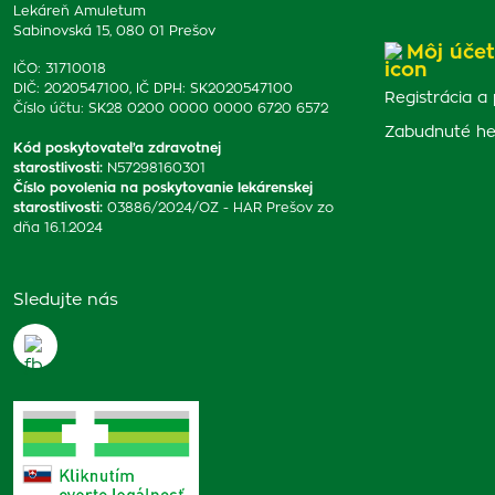
Lekáreň Amuletum
Sabinovská 15, 080 01 Prešov
Môj účet
IČO: 31710018
DIČ: 2020547100, IČ DPH: SK2020547100
Registrácia a 
Číslo účtu: SK28 0200 0000 0000 6720 6572
Zabudnuté he
Kód poskytovateľa zdravotnej
starostlivosti
:
N57298160301
Číslo povolenia na poskytovanie lekárenskej
starostlivosti
:
03886/2024/OZ - HAR Prešov zo
dňa 16.1.2024
Sledujte nás