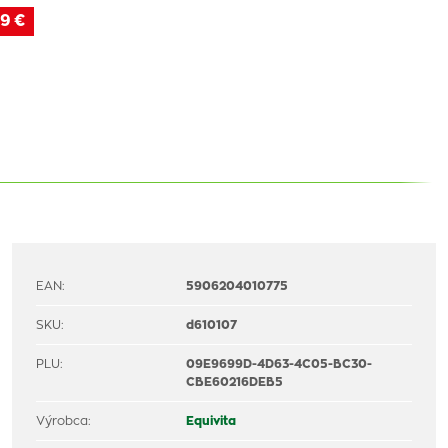
19 €
EAN:
5906204010775
SKU:
d610107
PLU:
09E9699D-4D63-4C05-BC30-
CBE60216DEB5
Výrobca:
Equivita