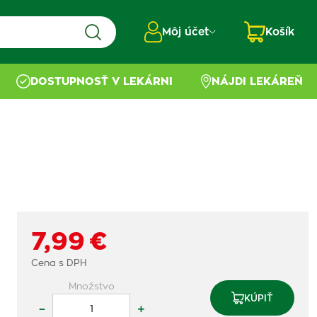
Môj účet
Košík
DOSTUPNOSŤ V LEKÁRNI
NÁJDI LEKÁREŇ
7,99 €
Cena s DPH
Množstvo
KÚPIŤ
–
+