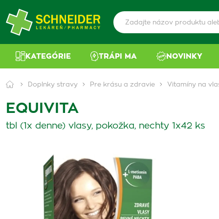
KATEGÓRIE
TRÁPI MA
NOVINKY
Doplnky stravy
Pre krásu a zdravie
Vitamíny na vla
EQUIVITA
tbl (1x denne) vlasy, pokožka, nechty 1x42 ks