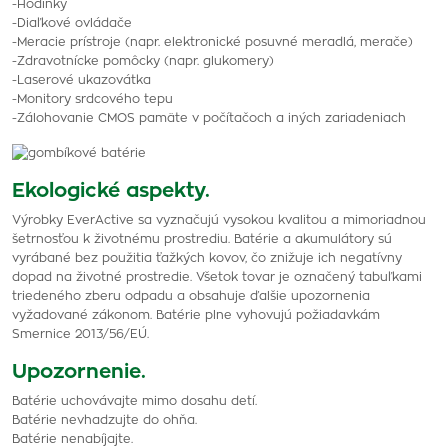
-Hodinky
-Diaľkové ovládače
-Meracie prístroje (napr. elektronické posuvné meradlá, merače)
-Zdravotnícke pomôcky (napr. glukomery)
-Laserové ukazovátka
-Monitory srdcového tepu
-Zálohovanie CMOS pamäte v počítačoch a iných zariadeniach
Ekologické aspekty.
Výrobky EverActive sa vyznačujú vysokou kvalitou a mimoriadnou
šetrnosťou k životnému prostrediu. Batérie a akumulátory sú
vyrábané bez použitia ťažkých kovov, čo znižuje ich negatívny
dopad na životné prostredie. Všetok tovar je označený tabuľkami
triedeného zberu odpadu a obsahuje ďalšie upozornenia
vyžadované zákonom. Batérie plne vyhovujú požiadavkám
Smernice 2013/56/EÚ.
Upozornenie.
Batérie uchovávajte mimo dosahu detí.
Batérie nevhadzujte do ohňa.
Batérie nenabíjajte.