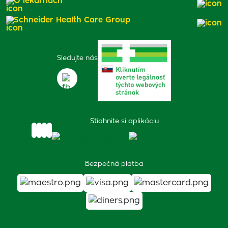
O lekárňach
Schneider Health Care Group
Sledujte nás
Stiahnite si aplikáciu
Bezpečná platba