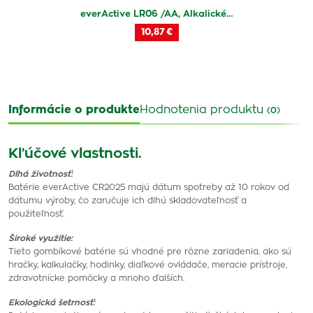
everActive LR06 /AA, Alkalické…
10,87 €
Informácie o produkte
Hodnotenia produktu
(0)
Kľúčové vlastnosti.
Dlhá životnosť:
Batérie everActive CR2025 majú dátum spotreby až 10 rokov od
dátumu výroby, čo zaručuje ich dlhú skladovateľnosť a
použiteľnosť.
Široké využitie:
Tieto gombíkové batérie sú vhodné pre rôzne zariadenia, ako sú
hračky, kalkulačky, hodinky, diaľkové ovládače, meracie prístroje,
zdravotnícke pomôcky a mnoho ďalších.
Ekologická šetrnosť: