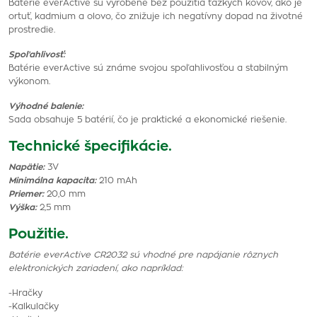
Batérie everActive sú vyrobené bez použitia ťažkých kovov, ako je
ortuť, kadmium a olovo, čo znižuje ich negatívny dopad na životné
prostredie.
Spoľahlivosť:
Batérie everActive sú známe svojou spoľahlivosťou a stabilným
výkonom.
Výhodné balenie:
Sada obsahuje 5 batérií, čo je praktické a ekonomické riešenie.
Technické špecifikácie.
Napätie:
3V
Minimálna kapacita:
210 mAh
Priemer:
20,0 mm
Výška:
2,5 mm
Použitie.
Batérie everActive CR2032 sú vhodné pre napájanie rôznych
elektronických zariadení, ako napríklad:
-Hračky
-Kalkulačky