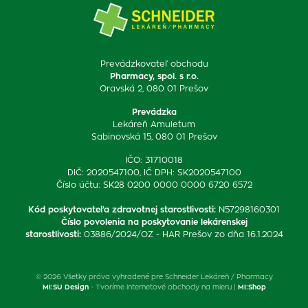
Prevádzkovateľ obchodu
Pharmacy, spol. s r.o.
Oravská 2, 080 01 Prešov
Prevádzka
Lekáreň Amuletum
Sabinovská 15, 080 01 Prešov
IČO: 31710018
DIČ: 2020547100, IČ DPH: SK2020547100
Číslo účtu: SK28 0200 0000 0000 6720 6572
Kód poskytovateľa zdravotnej starostlivosti
:
N57298160301
Číslo povolenia na poskytovanie lekárenskej
starostlivosti
:
03886/2024/OZ - HAR Prešov zo dňa 16.1.2024
© 2026 Všetky práva vyhradené pre Schneider Lekáreň / Pharmacy
MI:SU Design
- Tvoríme internetové obchody na mieru |
MI:Shop