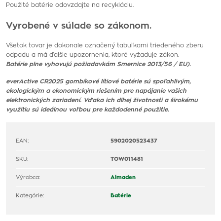
Použité batérie odovzdajte na recykláciu.
Vyrobené v súlade so zákonom.
Všetok tovar je dokonale označený tabuľkami triedeného zberu
odpadu a má ďalšie upozornenia, ktoré vyžaduje zákon.
Batérie plne vyhovujú požiadavkám Smernice 2013/56 / EU).
everActive CR2025 gombíkové lítiové batérie sú spoľahlivým,
ekologickým a ekonomickým riešením pre napájanie vašich
elektronických zariadení. Vďaka ich dlhej životnosti a širokému
využitiu sú ideálnou voľbou pre každodenné použitie.
EAN:
5902020523437
SKU:
TOW011481
Výrobca:
Almaden
Kategórie:
Batérie