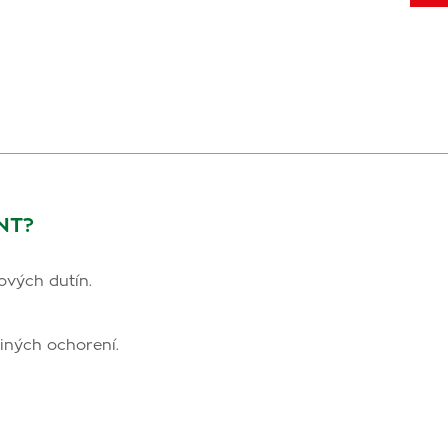
NT?
ových dutín.
 iných ochorení.