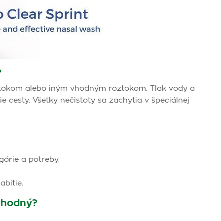
?
ztokom alebo iným vhodným roztokom. Tlak vody a
 cesty. Všetky nečistoty sa zachytia v špeciálnej
órie a potreby.
bitie.
vhodný?