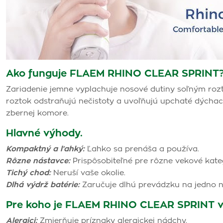
Ako funguje FLAEM RHINO CLEAR SPRINT
Zariadenie jemne vyplachuje nosové dutiny soľným ro
roztok odstraňujú nečistoty a uvoľňujú upchaté dýchacie
zbernej komore.
Hlavné výhody.
Kompaktný a ľahký:
Ľahko sa prenáša a používa.
Rôzne nástavce:
Prispôsobiteľné pre rôzne vekové kateg
Tichý chod:
Neruší vaše okolie.
Dlhá výdrž batérie:
Zaručuje dlhú prevádzku na jedno na
Pre koho je FLAEM RHINO CLEAR SPRINT 
Alergici:
Zmierňuje príznaky alergickej nádchy.