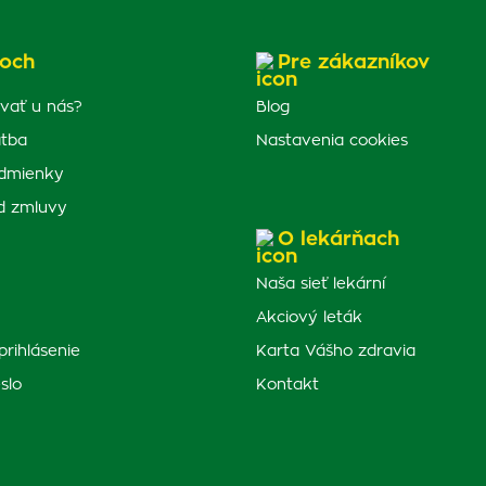
och
Pre zákazníkov
vať u nás?
Blog
atba
Nastavenia cookies
dmienky
d zmluvy
O lekárňach
Naša sieť lekární
Akciový leták
prihlásenie
Karta Vášho zdravia
slo
Kontakt