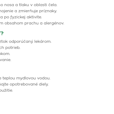
 nosa a tlaku v oblasti čela.
ojenie a zmierňuje príznaky.
po fyzickej aktivite.
ným obsahom prachu a alergénov.
T?
oztok odporúčaný lekárom.
h potrieb.
okom.
vanie.
ie teplou mydlovou vodou.
ňajte opotrebované diely.
užitie.