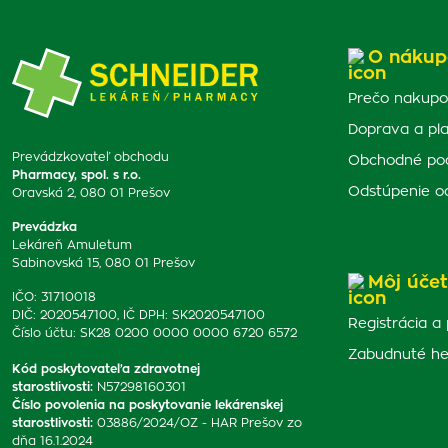
O nákup
Prečo nakupo
Doprava a pl
Prevádzkovateľ obchodu
Obchodné po
Pharmacy, spol. s r.o.
Odstúpenie o
Oravská 2, 080 01 Prešov
Prevádzka
Lekáreň Amuletum
Sabinovská 15, 080 01 Prešov
Môj účet
IČO: 31710018
DIČ: 2020547100, IČ DPH: SK2020547100
Registrácia a 
Číslo účtu: SK28 0200 0000 0000 6720 6572
Zabudnuté he
Kód poskytovateľa zdravotnej
starostlivosti
:
N57298160301
Číslo povolenia na poskytovanie lekárenskej
starostlivosti
:
03886/2024/OZ - HAR Prešov zo
dňa 16.1.2024