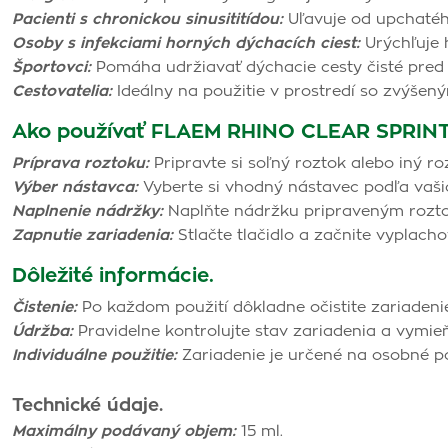
Pacienti s chronickou sinusititídou:
Uľavuje od upchatého
Osoby s infekciami horných dýchacích ciest:
Urýchľuje h
Športovci:
Pomáha udržiavať dýchacie cesty čisté pred a 
Cestovatelia:
Ideálny na použitie v prostredí so zvýše
Ako používať FLAEM RHINO CLEAR SPRIN
Príprava roztoku:
Pripravte si soľný roztok alebo iný r
Výber nástavca:
Vyberte si vhodný nástavec podľa vašic
Naplnenie nádržky:
Naplňte nádržku pripraveným rozt
Zapnutie zariadenia:
Stlačte tlačidlo a začnite vyplacho
Dôležité informácie.
Čistenie:
Po každom použití dôkladne očistite zariaden
Údržba:
Pravidelne kontrolujte stav zariadenia a vymie
Individuálne použitie:
Zariadenie je určené na osobné po
Technické údaje.
Maximálny podávaný objem:
15 ml.