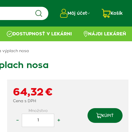
Môj účet
Košík
DOSTUPNOSŤ V LEKÁRNI
NÁJDI LEKÁREŇ
a výplach nosa
plach nosa
64,32 €
Cena s DPH
Množstvo
KÚPIŤ
–
+