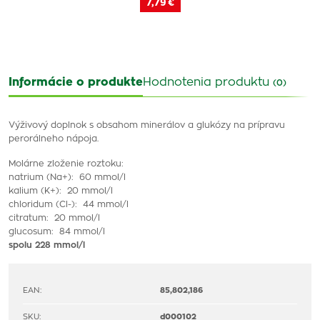
7,79 €
Informácie o produkte
Hodnotenia produktu
(0)
Výživový doplnok s obsahom minerálov a glukózy na prípravu
perorálneho nápoja.
Molárne zloženie roztoku:
natrium (Na+): 60 mmol/l
kalium (K+): 20 mmol/l
chloridum (Cl-): 44 mmol/l
citratum: 20 mmol/l
glucosum: 84 mmol/l
spolu 228 mmol/l
EAN:
85,802,186
SKU:
d000102