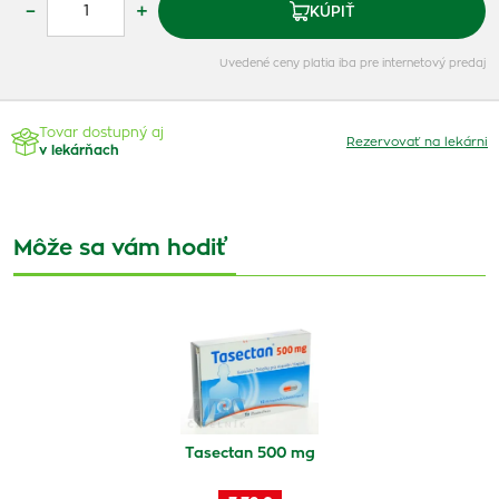
–
+
KÚPIŤ
Uvedené ceny platia iba pre internetový predaj
Tovar dostupný aj
Rezervovať na lekárni
v lekárňach
Môže sa vám hodiť
Tasectan 500 mg