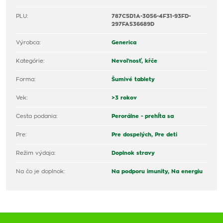
PLU:
787C5D1A-3056-4F31-93FD-
297FA536689D
Výrobca:
Generica
Kategórie:
Nevoľnosť, kŕče
Forma:
Šumivé tablety
Vek:
>3 rokov
Cesta podania:
Perorálne - prehĺta sa
Pre:
Pre dospelých,
Pre deti
Režim výdaja:
Doplnok stravy
Na čo je doplnok:
Na podporu imunity,
Na energiu