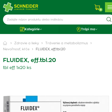
0
Kategórie
Trápi ma
Zdravie a lieky
Trávenie a metabolizmus
Nevoľnosť, kŕče
FLUIDEX, eff.tbl.20
FLUIDEX, eff.tbl.20
tbl eff 1x20 ks