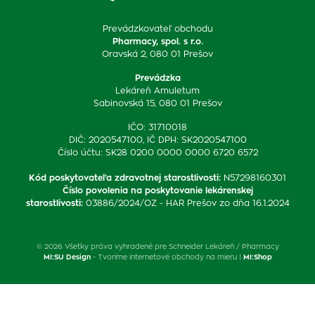
Prevádzkovateľ obchodu
Pharmacy, spol. s r.o.
Oravská 2, 080 01 Prešov
Prevádzka
Lekáreň Amuletum
Sabinovská 15, 080 01 Prešov
IČO: 31710018
DIČ: 2020547100, IČ DPH: SK2020547100
Číslo účtu: SK28 0200 0000 0000 6720 6572
Kód poskytovateľa zdravotnej starostlivosti
:
N57298160301
Číslo povolenia na poskytovanie lekárenskej
starostlivosti
:
03886/2024/OZ - HAR Prešov zo dňa 16.1.2024
© 2026 Všetky práva vyhradené pre Schneider Lekáreň / Pharmacy
MI:SU Design
- Tvoríme internetové obchody na mieru |
MI:Shop