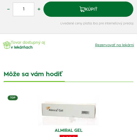
–
+
KÚPIŤ
Uvedené ceny platia iba pre internetový predaj
Tovar dostupný aj
Rezervovať na lekárni
v lekárňach
Môže sa vám hodiť
TOP
ALMIRAL GEL