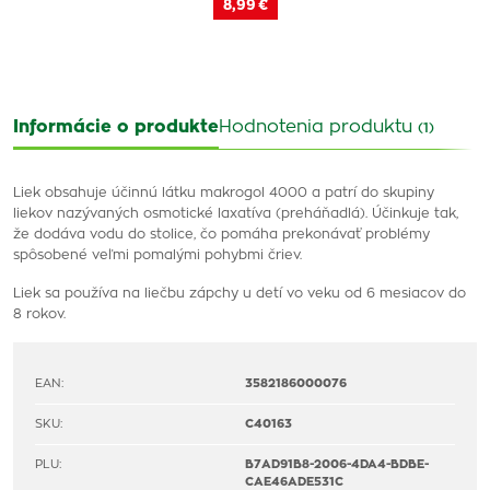
8,99 €
Informácie o produkte
Hodnotenia produktu
(1)
Liek obsahuje účinnú látku makrogol 4000 a patrí do skupiny
liekov nazývaných osmotické laxatíva (preháňadlá). Účinkuje tak,
že dodáva vodu do stolice, čo pomáha prekonávať problémy
spôsobené veľmi pomalými pohybmi čriev.
Liek sa používa na liečbu zápchy u detí vo veku od 6 mesiacov do
8 rokov.
EAN:
3582186000076
SKU:
C40163
PLU:
B7AD91B8-2006-4DA4-BDBE-
CAE46ADE531C