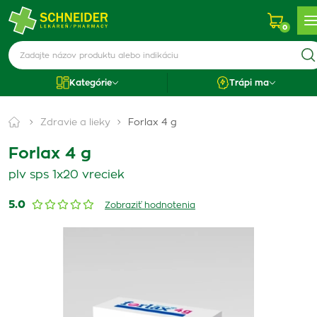
0
Kategórie
Trápi ma
Zdravie a lieky
Forlax 4 g
Forlax 4 g
plv sps 1x20 vreciek
5.0
Zobraziť hodnotenia