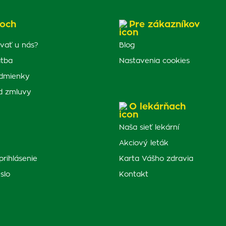
och
Pre zákazníkov
vať u nás?
Blog
atba
Nastavenia cookies
dmienky
d zmluvy
O lekárňach
Naša sieť lekární
Akciový leták
prihlásenie
Karta Vášho zdravia
slo
Kontakt