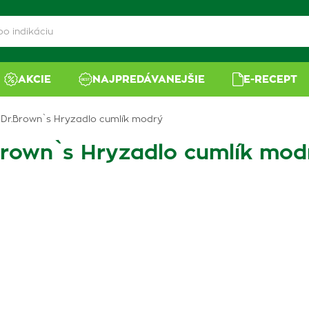
AKCIE
NAJPREDÁVANEJŠIE
E-RECEPT
 Dr.Brown`s Hryzadlo cumlík modrý
Brown`s Hryzadlo cumlík mod