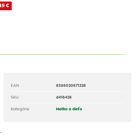
49 €
EAN:
8586020671328
SKU:
d418428
Kategórie:
Matka a dieťa
.