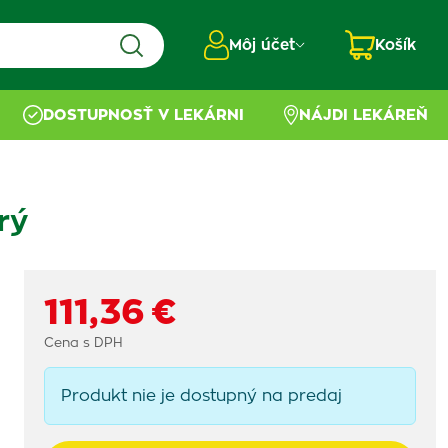
Môj účet
Košík
DOSTUPNOSŤ V LEKÁRNI
NÁJDI LEKÁREŇ
rý
111,36 €
Cena s DPH
Produkt nie je dostupný na predaj