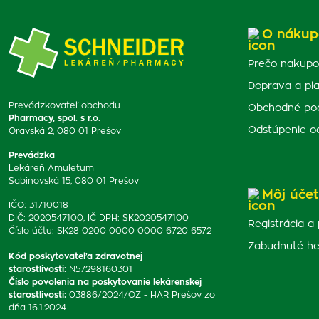
O nákup
Prečo nakupo
Doprava a pl
Prevádzkovateľ obchodu
Obchodné po
Pharmacy, spol. s r.o.
Odstúpenie o
Oravská 2, 080 01 Prešov
Prevádzka
Lekáreň Amuletum
Sabinovská 15, 080 01 Prešov
Môj účet
IČO: 31710018
DIČ: 2020547100, IČ DPH: SK2020547100
Registrácia a 
Číslo účtu: SK28 0200 0000 0000 6720 6572
Zabudnuté he
Kód poskytovateľa zdravotnej
starostlivosti
:
N57298160301
Číslo povolenia na poskytovanie lekárenskej
starostlivosti
:
03886/2024/OZ - HAR Prešov zo
dňa 16.1.2024