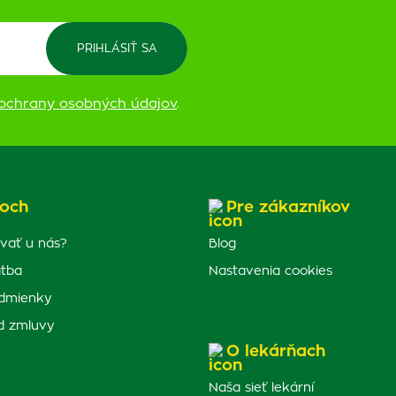
ochrany osobných údajov
.
och
Pre zákazníkov
vať u nás?
Blog
atba
Nastavenia cookies
dmienky
d zmluvy
O lekárňach
Naša sieť lekární