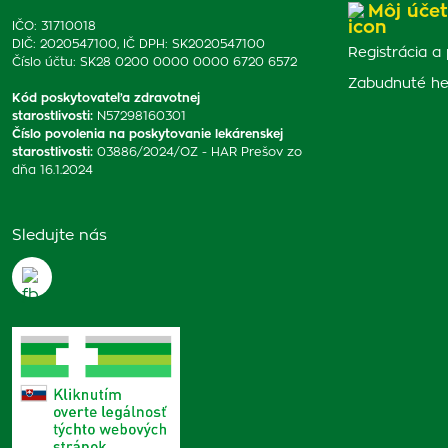
Môj účet
IČO: 31710018
DIČ: 2020547100, IČ DPH: SK2020547100
Registrácia a 
Číslo účtu: SK28 0200 0000 0000 6720 6572
Zabudnuté he
Kód poskytovateľa zdravotnej
starostlivosti
:
N57298160301
Číslo povolenia na poskytovanie lekárenskej
starostlivosti
:
03886/2024/OZ - HAR Prešov zo
dňa 16.1.2024
Sledujte nás