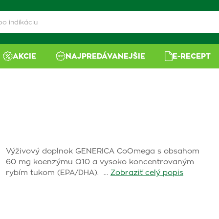
AKCIE
NAJPREDÁVANEJŠIE
E-RECEPT
Výživový doplnok GENERICA CoOmega s obsahom
60 mg koenzýmu Q10 a vysoko koncentrovaným
rybím tukom (EPA/DHA). …
Zobraziť celý popis