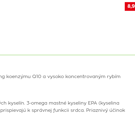
8,9
mg koenzýmu Q10 a vysoko koncentrovaným rybím
 kyselín. 3-omega mastné kyseliny EPA (kyselina
ispievajú k správnej funkcii srdca. Priaznivý účinok