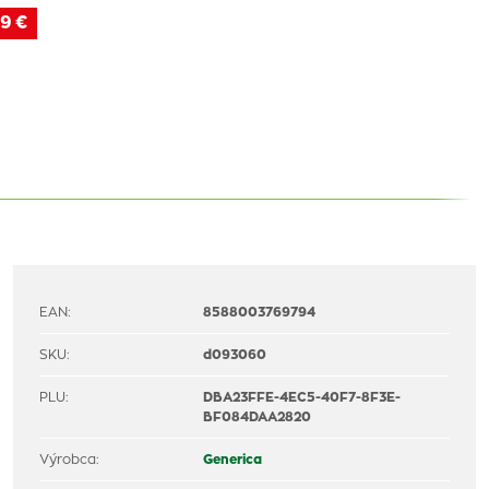
9 €
EAN:
8588003769794
SKU:
d093060
PLU:
DBA23FFE-4EC5-40F7-8F3E-
BF084DAA2820
Výrobca:
Generica