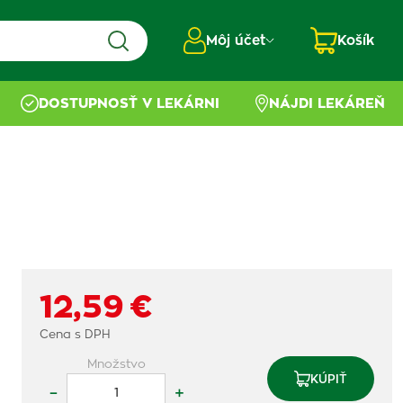
Môj účet
Košík
DOSTUPNOSŤ V LEKÁRNI
NÁJDI LEKÁREŇ
12,59 €
Cena s DPH
Množstvo
KÚPIŤ
–
+