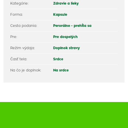
Kategórie:
Zdravie a lieky
Forma:
Kapsule
Cesta podania:
Perorálne - prehĺta sa
Pre:
Pre dospelých
Režim výdaja:
Doplnok stravy
Časť tela:
Srdce
Na čo je doplnok:
Na srdce