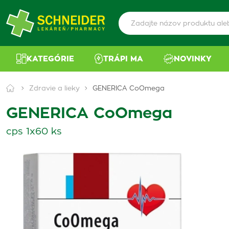
KATEGÓRIE
TRÁPI MA
NOVINKY
Zdravie a lieky
GENERICA CoOmega
GENERICA CoOmega
cps 1x60 ks