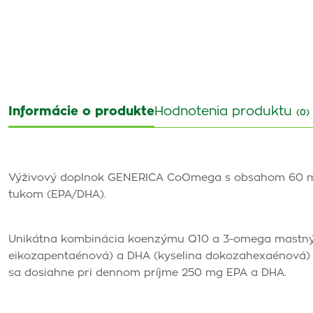
Informácie o produkte
Hodnotenia produktu
(0)
Výživový doplnok GENERICA CoOmega s obsahom 60 
tukom (EPA/DHA).
Unikátna kombinácia koenzýmu Q10 a 3-omega mastných
eikozapentaénová) a DHA (kyselina dokozahexaénová) pr
sa dosiahne pri dennom príjme 250 mg EPA a DHA.