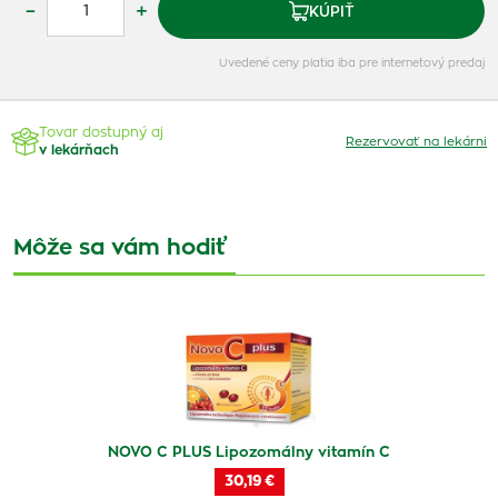
–
+
KÚPIŤ
Uvedené ceny platia iba pre internetový predaj
Tovar dostupný aj
Rezervovať na lekárni
v lekárňach
Môže sa vám hodiť
NOVO C PLUS Lipozomálny vitamín C
30,19 €