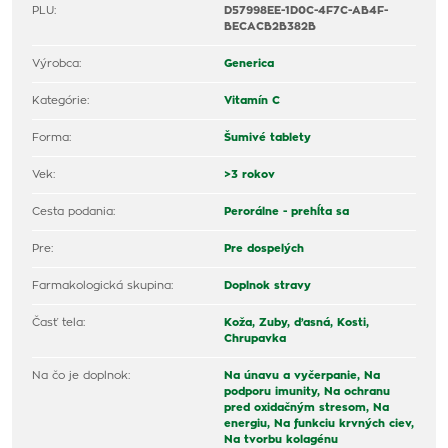
PLU:
D57998EE-1D0C-4F7C-AB4F-
BECACB2B382B
Výrobca:
Generica
Kategórie:
Vitamín C
Forma:
Šumivé tablety
Vek:
>3 rokov
Cesta podania:
Perorálne - prehĺta sa
Pre:
Pre dospelých
Farmakologická skupina:
Doplnok stravy
Časť tela:
Koža,
Zuby, ďasná,
Kosti,
Chrupavka
Na čo je doplnok:
Na únavu a vyčerpanie,
Na
podporu imunity,
Na ochranu
pred oxidačným stresom,
Na
energiu,
Na funkciu krvných ciev,
Na tvorbu kolagénu