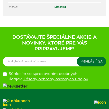
Príchuť:
Limetka
DOSTÁVAJTE ŠPECIÁLNE AKCIE A
NOVINKY, KTORÉ PRE VÁS
PRIPRAVUJEME!
Súhlasím so spracovaním osobných
údajov.
Zásady ochrany osobných údajov
.
O nákupoch