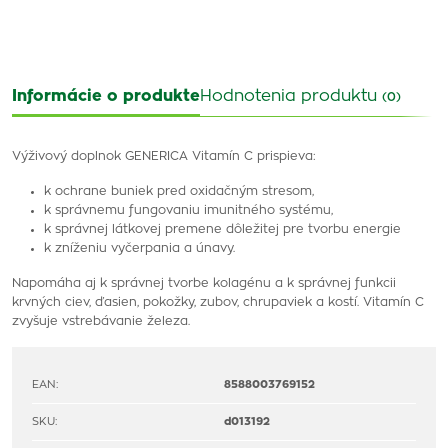
Informácie o produkte
Hodnotenia produktu
(0)
Výživový doplnok GENERICA Vitamín C prispieva:
k ochrane buniek pred oxidačným stresom,
k správnemu fungovaniu imunitného systému,
k správnej látkovej premene dôležitej pre tvorbu energie
k zníženiu vyčerpania a únavy.
Napomáha aj k správnej tvorbe kolagénu a k správnej funkcii
krvných ciev, ďasien, pokožky, zubov, chrupaviek a kostí. Vitamín C
zvyšuje vstrebávanie železa.
EAN:
8588003769152
SKU:
d013192