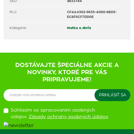
SKU:
d833784
PLU:
CF4A4362-9635-4080-8BD5-
EC8F6CF7DD0E
Kategórie:
Matka a dieťa
DOSTÁVAJTE ŠPECIÁLNE AKCIE A
NOVINKY, KTORÉ PRE VÁS
PRIPRAVUJEME!
Súhlasím so spracovaním osobných
údajov.
Zásady ochrany osobných údajov
.