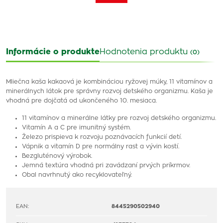
Informácie o produkte
Hodnotenia produktu
(0)
Mliečna kaša kakaová je kombináciou ryžovej múky, 11 vitamínov a
minerálnych látok pre správny rozvoj detského organizmu. Kaša je
vhodná pre dojčatá od ukončeného 10. mesiaca.
11 vitamínov a minerálne látky pre rozvoj detského organizmu.
Vitamín A a C pre imunitný systém.
Železo prispieva k rozvoju poznávacích funkcií detí.
Vápnik a vitamín D pre normálny rast a vývin kostí.
Bezgluténový výrobok.
Jemná textúra vhodná pri zavádzaní prvých príkrmov.
Obal navrhnutý ako recyklovateľný.
EAN:
8445290502940