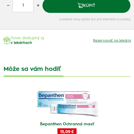
–
+
KÚPIŤ
Uvedené ceny platia iba pre internetový predaj
Tovar dostupný aj
Rezervovať na lekárni
v lekárňach
Môže sa vám hodiť
Bepanthen Ochranná masť
15,09 €