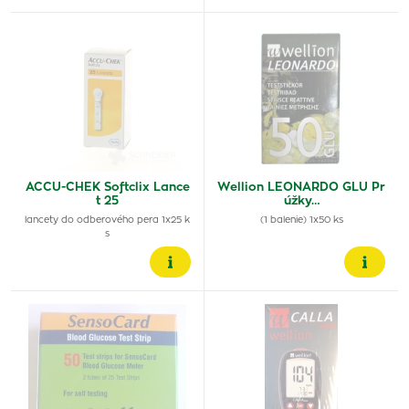
ACCU-CHEK Softclix Lance
Wellion LEONARDO GLU Pr
t 25
úžky…
lancety do odberového pera 1x25 k
(1 balenie) 1x50 ks
s