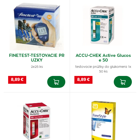
FINETEST-TESTOVACIE PR
ACCU-CHEK Active Glucos
UZKY
e 50
2x25 ks
testovacie prúžky do glukomera 1x
50 ks
8,89 €
8,89 €