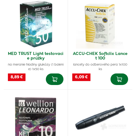
MED TRUST Light testovaci
ACCU-CHEK Softclix Lance
e prúžky
t 100
na meranie hladiny glukózy (1 baleni
lancety do odberového pera 1x100
e) 1x50 ks
ks
8,89 €
6,09 €