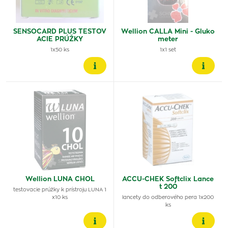
SENSOCARD PLUS TESTOV
Wellion CALLA Mini - Gluko
ACIE PRÚŽKY
meter
1x50 ks
1x1 set
Wellion LUNA CHOL
ACCU-CHEK Softclix Lance
t 200
testovacie prúžky k prístroju LUNA 1
x10 ks
lancety do odberového pera 1x200
ks