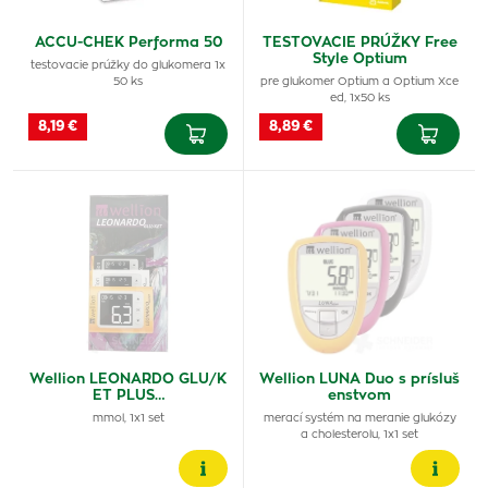
ACCU-CHEK Performa 50
TESTOVACIE PRÚŽKY Free
Style Optium
testovacie prúžky do glukomera 1x
50 ks
pre glukomer Optium a Optium Xce
ed, 1x50 ks
8,19 €
8,89 €
Wellion LEONARDO GLU/K
Wellion LUNA Duo s prísluš
ET PLUS…
enstvom
mmol, 1x1 set
merací systém na meranie glukózy
a cholesterolu, 1x1 set