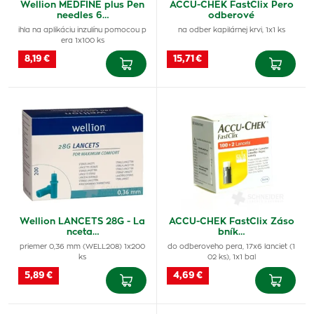
Wellion MEDFINE plus Pen
ACCU-CHEK FastClix Pero
needles 6…
odberové
ihla na aplikáciu inzulínu pomocou p
na odber kapilárnej krvi, 1x1 ks
era 1x100 ks
8,19 €
15,71 €
Wellion LANCETS 28G - La
ACCU-CHEK FastClix Záso
nceta…
bník…
priemer 0,36 mm (WELL208) 1x200
do odberoveho pera, 17x6 lanciet (1
ks
02 ks), 1x1 bal
5,89 €
4,69 €