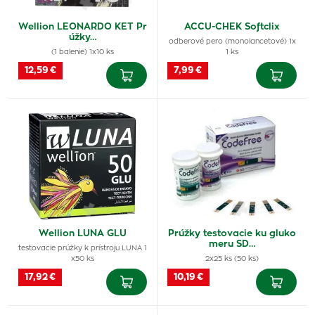
Wellion LEONARDO KET Pr
ACCU-CHEK Softclix
úžky…
odberové pero (monolancetové) 1x
(1 balenie) 1x10 ks
1 ks
12,59 €
7,99 €
Wellion LUNA GLU
Prúžky testovacie ku gluko
meru SD…
testovacie prúžky k prístroju LUNA 1
x50 ks
2x25 ks (50 ks)
17,92 €
10,19 €