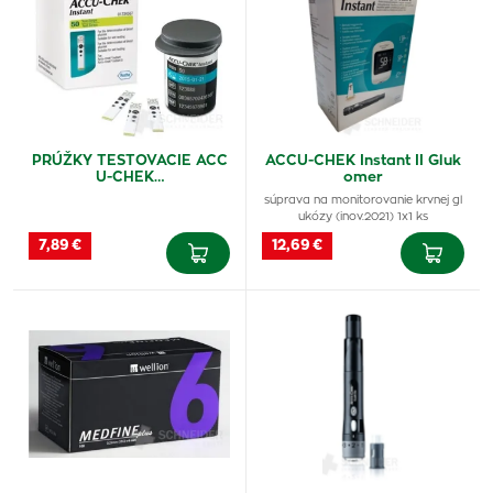
PRÚŽKY TESTOVACIE ACC
ACCU-CHEK Instant II Gluk
U-CHEK…
omer
súprava na monitorovanie krvnej gl
ukózy (inov.2021) 1x1 ks
7,89 €
12,69 €