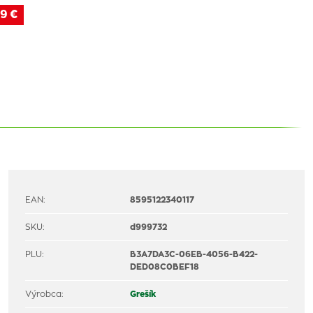
9 €
EAN:
8595122340117
SKU:
d999732
PLU:
B3A7DA3C-06EB-4056-B422-
DED08C0BEF18
Výrobca:
Grešík