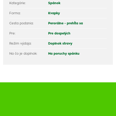
Kategórie:
Spánok
Forma:
Kvapky
Cesta podania:
Perorálne - prehĺta sa
Pre:
Pre dospelých
Režim výdaja:
Doplnok stravy
Na čo je doplnok:
Na poruchy spánku