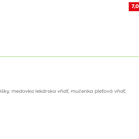
7,0
šišky, medovka lekárska vňať, mučenka pleťová vňať,