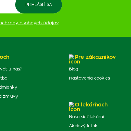
ochrany osobných údajov
.
och
Pre zákazníkov
vať u nás?
Blog
atba
Nastavenia cookies
dmienky
d zmluvy
O lekárňach
Naša sieť lekární
Akciový leták