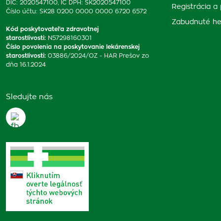
DIČ: 2020547100, IČ DPH: SK2020547100
Registrácia a 
Číslo účtu: SK28 0200 0000 0000 6720 6572
Zabudnuté he
Kód poskytovateľa zdravotnej
starostlivosti
:
N57298160301
Číslo povolenia na poskytovanie lekárenskej
starostlivosti
:
03886/2024/OZ - HAR Prešov zo
dňa 16.1.2024
Sledujte nás