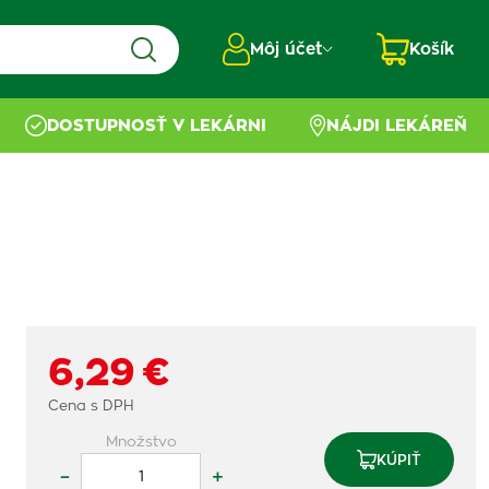
Môj účet
Košík
DOSTUPNOSŤ V LEKÁRNI
NÁJDI LEKÁREŇ
6,29 €
Cena s DPH
Množstvo
KÚPIŤ
–
+