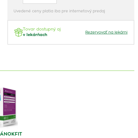
Uvedené ceny platia iba pre internetový predaj
Tovar dostupný aj
Rezervovať na lekárni
v lekárňach
PÁNOKFIT