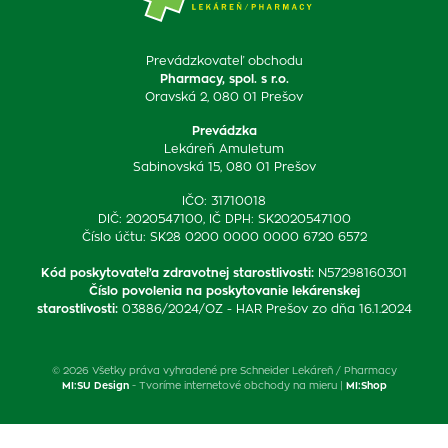
Prevádzkovateľ obchodu
Pharmacy, spol. s r.o.
Oravská 2, 080 01 Prešov
Prevádzka
Lekáreň Amuletum
Sabinovská 15, 080 01 Prešov
IČO: 31710018
DIČ: 2020547100, IČ DPH: SK2020547100
Číslo účtu: SK28 0200 0000 0000 6720 6572
Kód poskytovateľa zdravotnej starostlivosti
:
N57298160301
Číslo povolenia na poskytovanie lekárenskej
starostlivosti
:
03886/2024/OZ - HAR Prešov zo dňa 16.1.2024
© 2026 Všetky práva vyhradené pre Schneider Lekáreň / Pharmacy
MI:SU Design
- Tvoríme internetové obchody na mieru |
MI:Shop