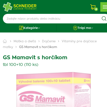
0
Kategórie
Trápi ma
Matka a dieťa
Dojčenie
Vitamíny pre dojčiace
matky
GS Mamavit s horčíkom
GS Mamavit s horčíkom
tbl 100+10 (110 ks)