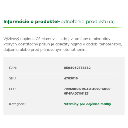
Informácie o produkte
Hodnotenia produktu
(0)
Výživový doplnok GS Mamavit - zdroj vitamínov a minerálov,
ktorých dostatočný prísun je dôležitý najmä v období tehotenstva,
dojčenia alebo pred plánovaným otehotnením.
EAN:
8594032756582
SKU:
d763016
PLU:
72269B0B-2C40-4620-BB66-
6F4FAD7061E3
Kategórie:
Vitamíny pre dojčiace matky