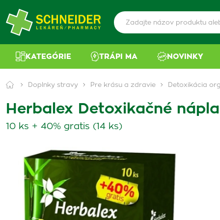
KATEGÓRIE
TRÁPI MA
NOVINKY
Doplnky stravy
Pre krásu a zdravie
Detoxikácia or
Herbalex Detoxikačné nápla
10 ks + 40% gratis (14 ks)