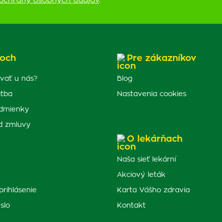
ochrany osobných údajov
.
och
Pre zákazníkov
vať u nás?
Blog
atba
Nastavenia cookies
dmienky
d zmluvy
O lekárňach
Naša sieť lekární
Akciový leták
prihlásenie
Karta Vášho zdravia
slo
Kontakt