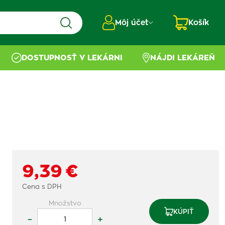
Môj účet
Košík
DOSTUPNOSŤ V LEKÁRNI
NÁJDI LEKÁREŇ
9,39 €
Cena s DPH
Množstvo
KÚPIŤ
–
+