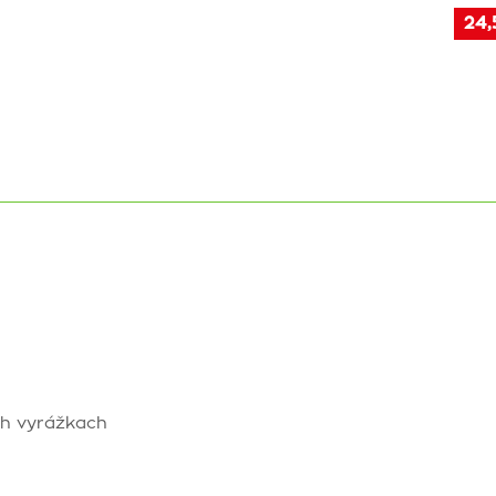
24,
ch vyrážkach