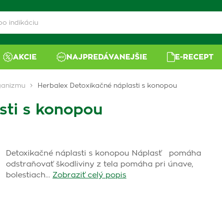
AKCIE
NAJPREDÁVANEJŠIE
E-RECEPT
ganizmu
Herbalex Detoxikačné náplasti s konopou
sti s konopou
Detoxikačné náplasti s konopou Náplasť pomáha
odstraňovať škodliviny z tela pomáha pri únave,
bolestiach…
Zobraziť celý popis