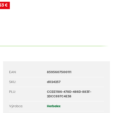
53 €
EAN:
8595607500111
SKU:
d024257
PLU:
CCEE1186-478D-486D-883F-
2DCC697C4E38
Výrobca:
Herbalex