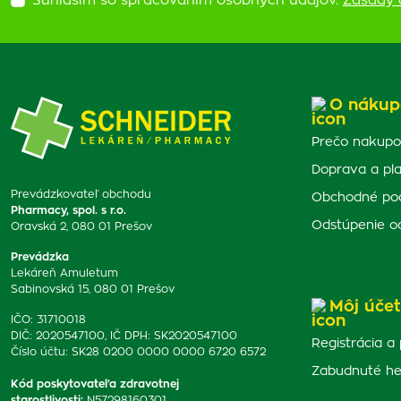
Súhlasím so spracovaním osobných údajov.
Zásady 
O nákup
Prečo nakupo
Doprava a pl
Prevádzkovateľ obchodu
Obchodné po
Pharmacy, spol. s r.o.
Odstúpenie o
Oravská 2, 080 01 Prešov
Prevádzka
Lekáreň Amuletum
Sabinovská 15, 080 01 Prešov
Môj účet
IČO: 31710018
DIČ: 2020547100, IČ DPH: SK2020547100
Registrácia a 
Číslo účtu: SK28 0200 0000 0000 6720 6572
Zabudnuté he
Kód poskytovateľa zdravotnej
starostlivosti
:
N57298160301