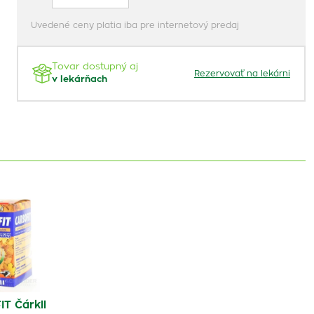
Uvedené ceny platia iba pre internetový predaj
Tovar dostupný aj
Rezervovať na lekárni
v lekárňach
T Čárkll