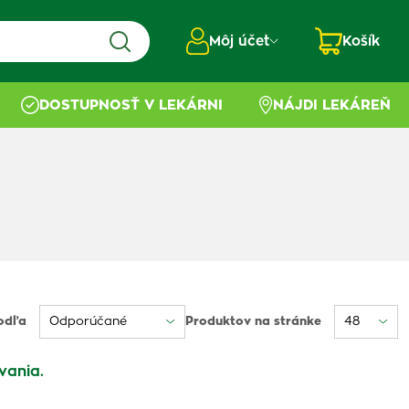
Môj účet
Košík
DOSTUPNOSŤ V LEKÁRNI
NÁJDI LEKÁREŇ
odľa
Produktov na stránke
vania.