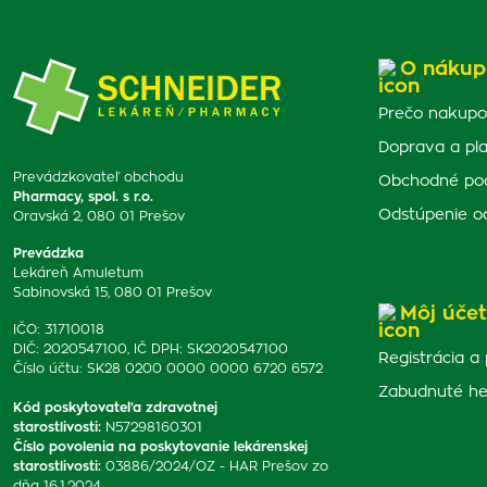
O nákup
Prečo nakupo
Doprava a pl
Prevádzkovateľ obchodu
Obchodné po
Pharmacy, spol. s r.o.
Odstúpenie o
Oravská 2, 080 01 Prešov
Prevádzka
Lekáreň Amuletum
Sabinovská 15, 080 01 Prešov
Môj účet
IČO: 31710018
DIČ: 2020547100, IČ DPH: SK2020547100
Registrácia a 
Číslo účtu: SK28 0200 0000 0000 6720 6572
Zabudnuté he
Kód poskytovateľa zdravotnej
starostlivosti
:
N57298160301
Číslo povolenia na poskytovanie lekárenskej
starostlivosti
:
03886/2024/OZ - HAR Prešov zo
dňa 16.1.2024