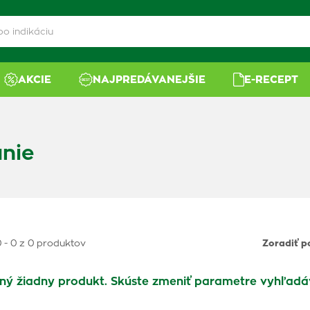
AKCIE
NAJPREDÁVANEJŠIE
E-RECEPT
anie
 - 0 z 0 produktov
Zoradiť p
ný žiadny produkt. Skúste zmeniť parametre vyhľadá