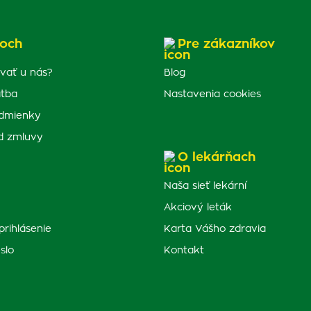
och
Pre zákazníkov
vať u nás?
Blog
atba
Nastavenia cookies
dmienky
d zmluvy
O lekárňach
Naša sieť lekární
Akciový leták
prihlásenie
Karta Vášho zdravia
slo
Kontakt