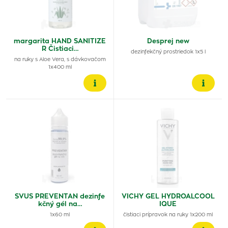
margarita HAND SANITIZE
Desprej new
R Čistiaci…
dezinfekčný prostriedok 1x5 l
na ruky s Aloe Vera, s dávkovačom
1x400 ml
SVUS PREVENTAN dezinfe
VICHY GEL HYDROALCOOL
kčný gél na…
IQUE
1x60 ml
čistiaci prípravok na ruky 1x200 ml