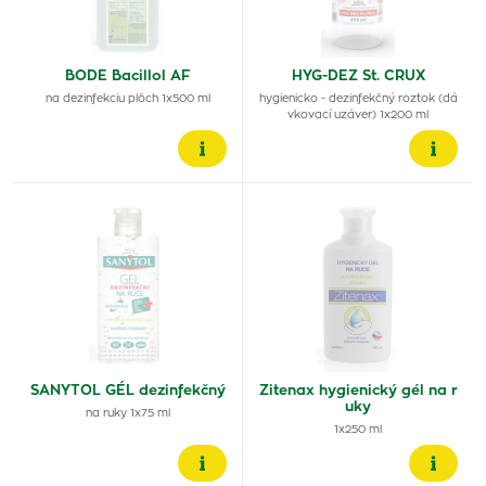
BODE Bacillol AF
HYG-DEZ St. CRUX
na dezinfekciu plôch 1x500 ml
hygienicko - dezinfekčný roztok (dá
vkovací uzáver) 1x200 ml
SANYTOL GÉL dezinfekčný
Zitenax hygienický gél na r
uky
na ruky 1x75 ml
1x250 ml