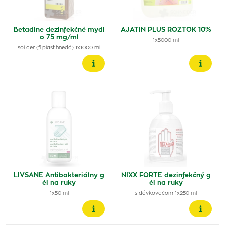
Betadine dezinfekčné mydl
AJATIN PLUS ROZTOK 10%
o 75 mg/ml
1x5000 ml
sol der (fl.plast.hnedá) 1x1000 ml
LIVSANE Antibakteriálny g
NIXX FORTE dezinfekčný g
él na ruky
él na ruky
1x50 ml
s dávkovačom 1x250 ml