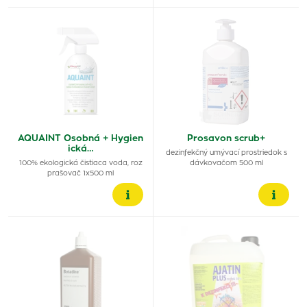
AQUAINT Osobná + Hygien
Prosavon scrub+
ická…
dezinfekčný umývací prostriedok s
100% ekologická čistiaca voda, roz
dávkovačom 500 ml
prašovač 1x500 ml