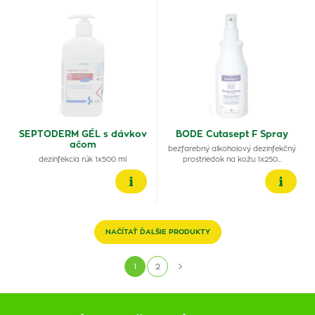
SEPTODERM GÉL s dávkov
BODE Cutasept F Spray
ačom
bezfarebný alkoholový dezinfekčný
dezinfekcia rúk 1x500 ml
prostriedok na kožu 1x250…
NAČÍTAŤ ĎALŠIE PRODUKTY
1
2