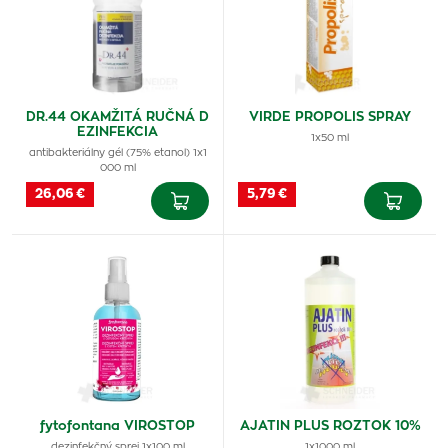
DR.44 OKAMŽITÁ RUČNÁ D
VIRDE PROPOLIS SPRAY
EZINFEKCIA
1x50 ml
antibakteriálny gél (75% etanol) 1x1
000 ml
26,06 €
5,79 €
fytofontana VIROSTOP
AJATIN PLUS ROZTOK 10%
dezinfekčný sprej 1x100 ml
1x1000 ml