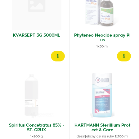
KVARSEPT 3G 5000ML
Phyteneo Neocide spray Pl
us
1x50 ml
Spiritus Concetratus 85% -
HARTMANN Sterillium Prot
ST. CRUX
ect & Care
1x800 g
dezinfekčný gél na ruky 1x100 ml