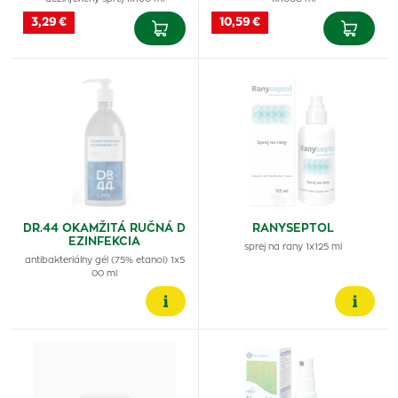
3,29 €
10,59 €
DR.44 OKAMŽITÁ RUČNÁ D
RANYSEPTOL
EZINFEKCIA
sprej na rany 1x125 ml
antibakteriálny gél (75% etanol) 1x5
00 ml