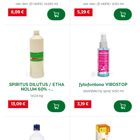
aer deo (fľ.HDPE) 1x250 ml
aer deo (fľ.HDPE) 1x50 ml
8,09 €
5,29 €
SPIRITUS DILUTUS / ETHA
fytofontana VIROSTOP
NOLUM 60% -…
dezinfekčný sprej 1x50 ml
1x0,8 kg
13,09 €
3,19 €