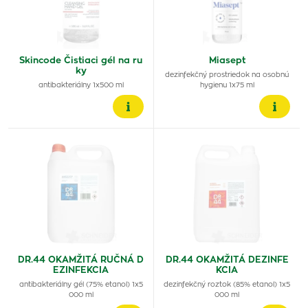
Skincode Čistiaci gél na ru
Miasept
ky
dezinfekčný prostriedok na osobnú
antibakteriálny 1x500 ml
hygienu 1x75 ml
DR.44 OKAMŽITÁ RUČNÁ D
DR.44 OKAMŽITÁ DEZINFE
EZINFEKCIA
KCIA
antibakteriálny gél (75% etanol) 1x5
dezinfekčný roztok (85% etanol) 1x5
000 ml
000 ml