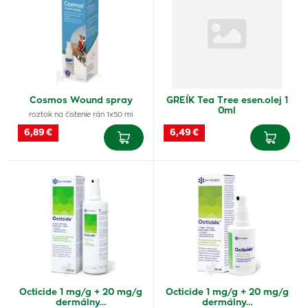
Cosmos Wound spray
GREÍK Tea Tree esen.olej 1
0ml
roztok na čistenie rán 1x50 ml
6,89 €
6,49 €
Octicide 1 mg/g + 20 mg/g
Octicide 1 mg/g + 20 mg/g
dermálny…
dermálny…