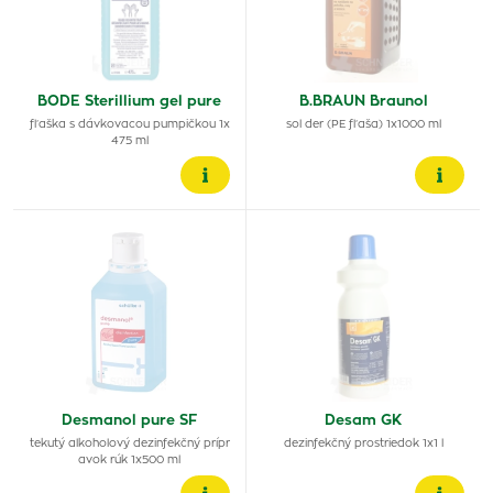
BODE Sterillium gel pure
B.BRAUN Braunol
fľaška s dávkovacou pumpičkou 1x
sol der (PE fľaša) 1x1000 ml
475 ml
Desmanol pure SF
Desam GK
tekutý alkoholový dezinfekčný prípr
dezinfekčný prostriedok 1x1 l
avok rúk 1x500 ml