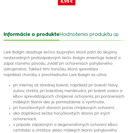
8,99 €
Informácie o produkte
Hodnotenia produktu
(2)
Liek Ibalgin obsahuje liečivo ibuprofen, ktoré patrí do skupiny
nesteroidných protizápalových liečiv. Ibalgin zmierňuje bolesť a
zápal rôzneho pôvodu, zvlášť pri ochoreniach pohybového
ústrojenstva. Taktiež tlmí horúčku, ktorá sprevádza
napríklad choroby z prechladnutia. Liek Ibalgin sa užíva:
pri miernej až strednej bolesti, napríklad pri bolesti hlavy,
zubov, chrbta, pri bolestivej menštruácii, pri bolesti svalov a
kĺbov sprevádzajúcich chrípkové ochorenia, pri poraneniach
mäkkých tkanív ako je pomliaždenie a vyvrtnutie,
pri horúčkovitých stavoch počas chrípkových ochorení,
ako doplnková liečba horúčkovitých stavov pri iných
ochoreniach,
v prípade zápalových a degeneratívnych ochorení kĺbov
(artritída) a chrbtice alebo mäkkých tkanív pohybového