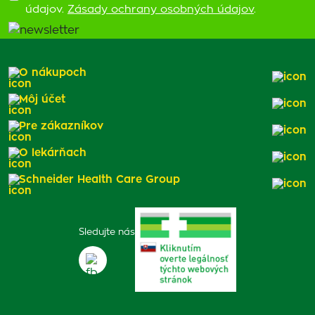
údajov.
Zásady ochrany osobných údajov
.
O nákupoch
Môj účet
Pre zákazníkov
O lekárňach
Schneider Health Care Group
Sledujte nás