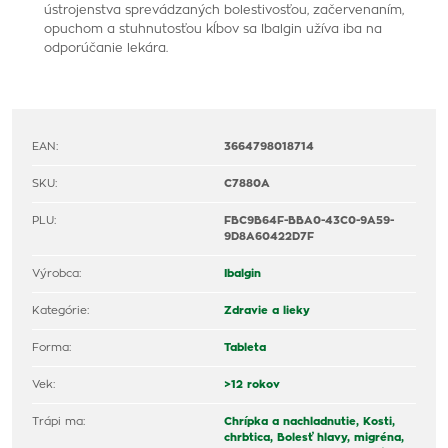
ústrojenstva sprevádzaných bolestivosťou, začervenaním,
opuchom a stuhnutosťou kĺbov sa Ibalgin užíva iba na
odporúčanie lekára.
EAN:
3664798018714
SKU:
C7880A
PLU:
FBC9B64F-BBA0-43C0-9A59-
9D8A60422D7F
Výrobca:
Ibalgin
Kategórie:
Zdravie a lieky
Forma:
Tableta
Vek:
>12 rokov
Trápi ma:
Chrípka a nachladnutie,
Kosti,
chrbtica,
Bolesť hlavy, migréna,