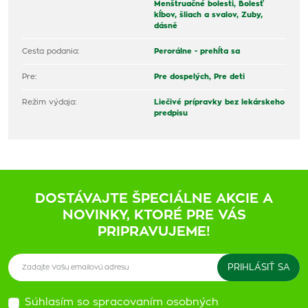
Menštruačné bolesti,
Bolesť
kĺbov, šliach a svalov,
Zuby,
dásně
Cesta podania:
Perorálne - prehĺta sa
Pre:
Pre dospelých,
Pre deti
Režim výdaja:
Liečivé prípravky bez lekárskeho
predpisu
DOSTÁVAJTE ŠPECIÁLNE AKCIE A
NOVINKY, KTORÉ PRE VÁS
PRIPRAVUJEME!
Súhlasím so spracovaním osobných