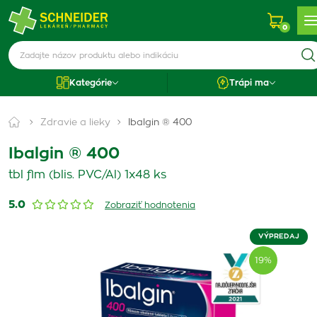
0
Kategórie
Trápi ma
Zdravie a lieky
Ibalgin ® 400
Ibalgin ® 400
tbl flm (blis. PVC/Al) 1x48 ks
5.0
Zobraziť hodnotenia
VÝPREDAJ
19%