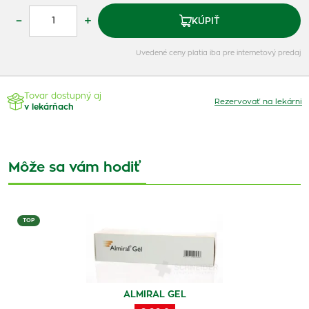
–
+
KÚPIŤ
Uvedené ceny platia iba pre internetový predaj
Tovar dostupný aj
Rezervovať na lekárni
v lekárňach
Môže sa vám hodiť
TOP
ALMIRAL GEL