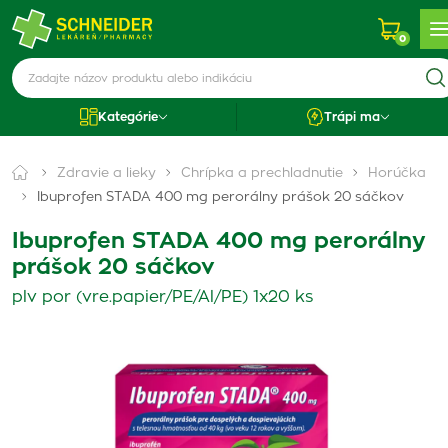
0
Kategórie
Trápi ma
Zdravie a lieky
Chrípka a prechladnutie
Horúčka
Ibuprofen STADA 400 mg perorálny prášok 20 sáčkov
Ibuprofen STADA 400 mg perorálny
prášok 20 sáčkov
plv por (vre.papier/PE/Al/PE) 1x20 ks