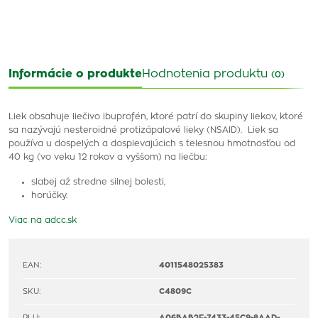
Informácie o produkte
Hodnotenia produktu
(0)
Liek obsahuje liečivo ibuprofén, ktoré patrí do skupiny liekov, ktoré
sa nazývajú nesteroidné protizápalové lieky (NSAID). Liek sa
používa u dospelých a dospievajúcich s telesnou hmotnosťou od
40 kg (vo veku 12 rokov a vyššom) na liečbu:
slabej až stredne silnej bolesti,
horúčky.
Viac na adcc.sk
EAN:
4011548025383
SKU:
C4809C
PLU:
A06BAB2F-7433-45C9-8AAD-