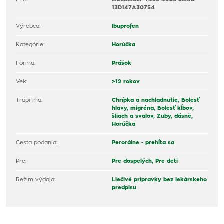
13D147A30754
Výrobca:
Ibuprofen
Kategórie:
Horúčka
Forma:
Prášok
Vek:
>12 rokov
Trápi ma:
Chrípka a nachladnutie,
Bolesť
hlavy, migréna,
Bolesť kĺbov,
šliach a svalov,
Zuby, dásně,
Horúčka
Cesta podania:
Perorálne - prehĺta sa
Pre:
Pre dospelých,
Pre deti
Režim výdaja:
Liečivé prípravky bez lekárskeho
predpisu