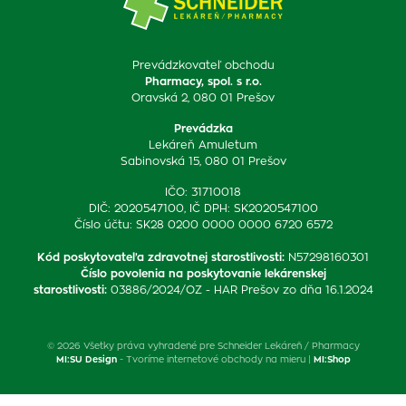
Prevádzkovateľ obchodu
Pharmacy, spol. s r.o.
Oravská 2, 080 01 Prešov
Prevádzka
Lekáreň Amuletum
Sabinovská 15, 080 01 Prešov
IČO: 31710018
DIČ: 2020547100, IČ DPH: SK2020547100
Číslo účtu: SK28 0200 0000 0000 6720 6572
Kód poskytovateľa zdravotnej starostlivosti
:
N57298160301
Číslo povolenia na poskytovanie lekárenskej
starostlivosti
:
03886/2024/OZ - HAR Prešov zo dňa 16.1.2024
© 2026 Všetky práva vyhradené pre Schneider Lekáreň / Pharmacy
MI:SU Design
- Tvoríme internetové obchody na mieru |
MI:Shop