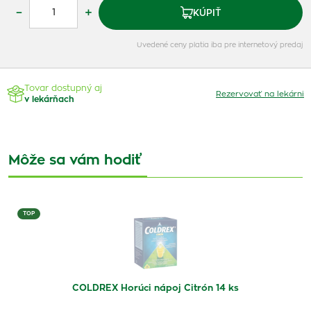
–
+
KÚPIŤ
Uvedené ceny platia iba pre internetový predaj
Tovar dostupný aj
Rezervovať na lekárni
v lekárňach
Môže sa vám hodiť
TOP
COLDREX Horúci nápoj Citrón 14 ks