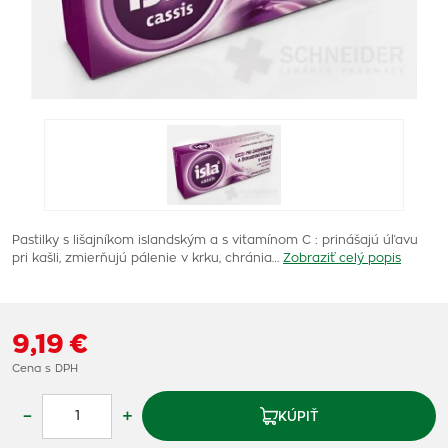
Pastilky s lišajníkom islandským a s vitamínom C : prinášajú úľavu
pri kašli, zmierňujú pálenie v krku, chránia…
Zobraziť celý popis
9,19 €
Cena s DPH
–
+
KÚPIŤ