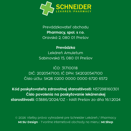
Prevádzkovateľ obchodu
Pharmacy, spol. s r.o.
Oravská 2, 080 01 Prešov
Prevádzka
Lekáreň Amuletum
Sabinovská 15, 080 01 Prešov
IČO: 31710018
DIČ: 2020547100, IČ DPH: SK2020547100
Číslo účtu: SK28 0200 0000 0000 6720 6572
Kód poskytovateľa zdravotnej starostlivosti
:
N57298160301
Číslo povolenia na poskytovanie lekárenskej
starostlivosti
:
03886/2024/OZ - HAR Prešov zo dňa 16.1.2024
© 2026 Všetky práva vyhradené pre Schneider Lekáreň / Pharmacy
MI:SU Design
- Tvoríme internetové obchody na mieru |
MI:Shop