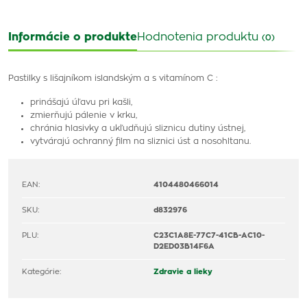
Informácie o produkte
Hodnotenia produktu
(0)
Pastilky s lišajníkom islandským a s vitamínom C :
prinášajú úľavu pri kašli,
zmierňujú pálenie v krku,
chránia hlasivky a ukľudňujú sliznicu dutiny ústnej,
vytvárajú ochranný film na sliznici úst a nosohltanu.
EAN:
4104480466014
SKU:
d832976
PLU:
C23C1A8E-77C7-41CB-AC10-
D2ED03B14F6A
Kategórie:
Zdravie a lieky