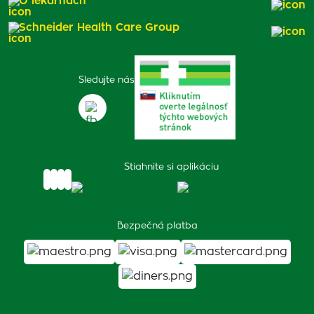
O lekárňach
Schneider Health Care Group
Sledujte nás
Stiahnite si aplikáciu
Bezpečná platba