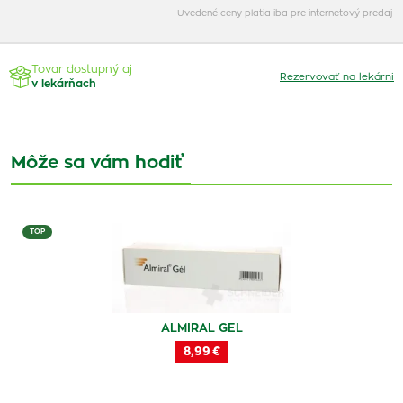
Uvedené ceny platia iba pre internetový predaj
Tovar dostupný aj
Rezervovať na lekárni
v lekárňach
Môže sa vám hodiť
TOP
ALMIRAL GEL
8,99 €